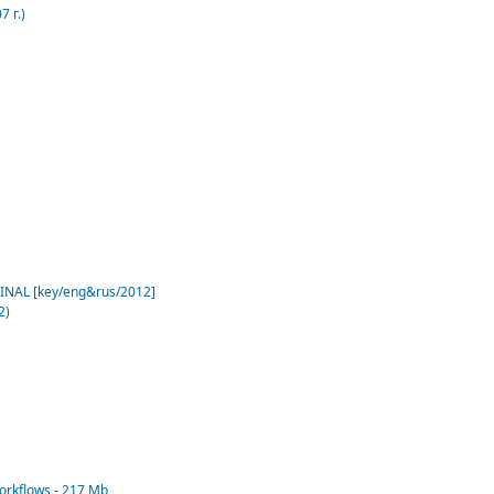
7 г.)
NAL [key/eng&rus/2012]
2)
rkflows - 217 Mb