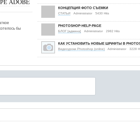
РЕ ADOBE
КОНЦЕПЦИЯ ФОТО СЪЕМКИ
СТАТЬИ
Administrator
5430 Hits
аткое
PHOTOSHOP-HELP-PAGE
хотелось бы
БЛОГ [админа]
Administrator
2982 Hits
КАК УСТАНОВИТЬ НОВЫЕ ШРИФТЫ В PHOTO
Видеоуроки Photoshop (online)
Administrator
3228 H