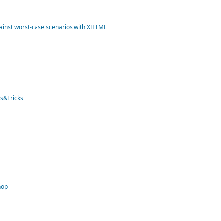
against worst-case scenarios with XHTML
s&Tricks
hop