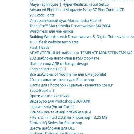
Maya Techniques | Hyper-Realistic Facial Setup
Advanced Photoshop Magazine Issue 37 Plus Content CD
97 Exotic Fonts
Интерактивный курс Macromedia Flash 8
TeachPro™ Macromedia Dreamweaver MX 2004
WordPress для чайников
Building Websites with Dreamweaver 8, Digital Tutors video tra
4 Full flash website templates
Flash header
АПУПИТЕЛЬНЫЙ шаблон от TEMPLATE MONSTERs TM9142
202 шаблона логотипов в PSD формате
Шаблон под ДЛЕ от kostya-design
Logo collection 1.000+
Все шаблоны от YooTheme для CMS Joomla!
20 красивых кисточек для Photoshop
Кисти для Photoshop - Крылья - качество СУПЕР
Scott Gearhart
Эротические кисточки
Видеоуро для Photoshop ЗООПАРК
Lightworship (Victor Curtis)
Основы контентной оптимизации
Filters Unlimited 2.0.3 for Photoshop | 3.25 MB
Elmizo HQ Styles for Photoshop
Шесть шаблонов для DLE
JanSport Patterns for Photoshop