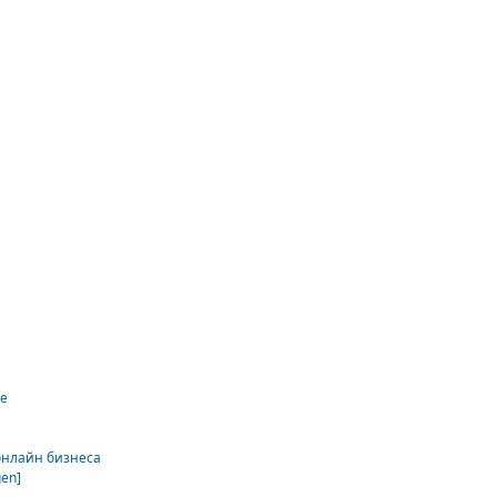
ке
онлайн бизнеса
gen]