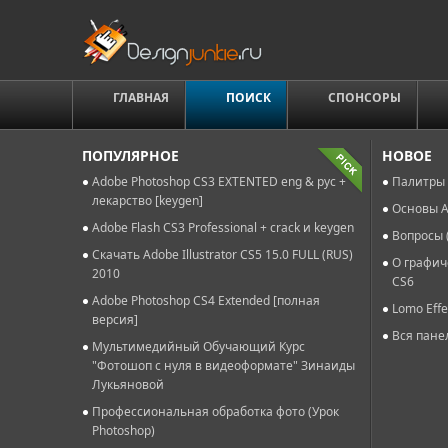
ГЛАВНАЯ
ПОИСК
СПОНСОРЫ
ПОПУЛЯРНОЕ
НОВОЕ
Adobe Photoshop CS3 EXTENTED eng & рус +
Палитры 
лекарство [keygen]
Основы A
Adobe Flash CS3 Professional + crack и keygen
Вопросы 
Скачать Adobe Illustrator CS5 15.0 FULL (RUS)
О графич
2010
CS6
Adobe Photoshop CS4 Extended [полная
Lomo Effe
версия]
Вся пане
Мультимедийный Обучающий Курс
"Фотошоп с нуля в видеоформате" Зинаиды
Лукьяновой
Профессиональная обработка фото (Урок
Photoshop)