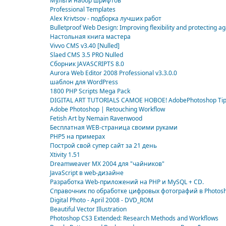
Мульти набор шрифтов
Professional Templates
Alex Krivtsov - подборка лучших работ
Bulletproof Web Design: Improving flexibility and protecting 
Настольная книга мастера
Vivvo CMS v3.40 [Nulled]
Slaed CMS 3.5 PRO Nulled
Сборник JAVASCRIPTS 8.0
Aurora Web Editor 2008 Professional v3.3.0.0
шаблон для WordPress
1800 PHP Scripts Mega Pack
DIGITAL ART TUTORIALS САМОЕ НОВОЕ! AdobePhotoshop Tip
Adobe Photoshop | Retouching Workflow
Fetish Art by Nemain Ravenwood
Бесплатная WEB-страница своими руками
PHP5 на примерах
Построй свой супер сайт за 21 день
Xtivity 1.51
Dreamweaver MX 2004 для "чайников"
JavaScript в web-дизайне
Разработка Web-приложений на РНР и MySQL + CD.
Справочник по обработке цифровых фотографий в Photos
Digital Photo - April 2008 - DVD_ROM
Beautiful Vector Illustration
Photoshop CS3 Extended: Research Methods and Workflows