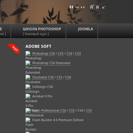
Е
ШКОЛА PHOTOSHOP
JOOMLA
м! ]
[ базовый курс ]
ADOBE SOFT
Photoshop CS6
/
CS5
/
CS4
/
CS3
Photoshop CS6 Extended
Illustrator CS6
/
CS5
/
CS4
InDesign CS6
Acrobat X Pro
Flash Professional CS6
/
CS5
/ CS4 /
CS3
Flash Builder 4.6 Premium Edition