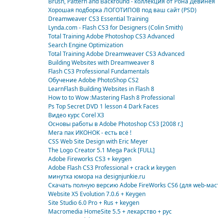
Brush, Pattern and Backround - коллекция от Рона Девинея
Хорошая подборка ЛОГОТИПОВ под ваш сайт (PSD)
Dreamweaver CS3 Essential Training
Lynda.com - Flash CS3 for Designers (Colin Smith)
Total Training Adobe Photoshop CS3 Advanced
Search Engine Optimization
Total Training Adobe Dreamweaver CS3 Advanced
Building Websites with Dreamweaver 8
Flash CS3 Professional Fundamentals
Обучение Adobe PhotoShop CS2
LearnFlash Building Websites in Flash 8
How to to Wow :Mastering Flash 8 Professional
Ps Top Secret DVD 1 lesson 4 Dark Faces
Видео курс Corel X3
Основы работы в Adobe Photoshop CS3 [2008 г.]
Мега пак ИКОНОК - есть всё !
CSS Web Site Design with Eric Meyer
The Logo Creator 5.1 Mega Pack [FULL]
Adobe Fireworks CS3 + keygen
Adobe Flash CS3 Professional + crack и keygen
минутка юмора на designjunkie.ru
Скачать полную версию Adobe FireWorks CS6 (для web-мас
Website X5 Evolution 7.0.6 + Keygen
Site Studio 6.0 Pro + Rus + keygen
Macromedia HomeSite 5.5 + лекарство + рус