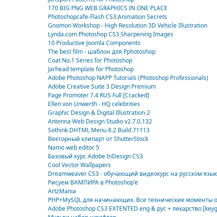
170 BIG PNG WEB GRAPHICS IN ONE PLACE
Photoshopcafe-Flash CS3:Animation Secrets
Gnomon Workshop - High Resolution 3D Vehicle Illustration
Lynda.com Photoshop CS3 Sharpening Images
10 Productive Joomla Components
The best film - шаблон для Pphotoshop
Coat No.1 Series for Photoshop
Jarhead template for Photoshop
Adobe Photoshop NAPP Tutorials (Photoshop Professionals)
Adobe Creative Suite 3 Design Premium
Page Promoter 7.4 RUS Full [Cracked]
Ellen von Unwerth - HQ celebrities
Graphic Design & Digital Illustration-2
Antenna Web Design Studio v2.7.0.132
Sothink DHTML Menu 8.2 Build 71113
Векторный клипарт от ShutterStock
Namo web editor 5
Базовый курс Adobe InDesign CS3
Cool Vector Wallpapers
Dreamweaver CS3 - обучающий видеокурс на русском язы
Рисуем ВАМПИРА в Photoshop'e
ArtzMania
PHP+MySQL для начинающих. Все технические моменты 
Adobe Photoshop CS3 EXTENTED eng & рус + лекарство [key