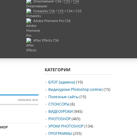
Dreamweaver CS6 /
CS5
/
CS4
Fireworks CS6
/
CS5
/ CS4 / CS3
Adobe Premiere Pro CS6
After Effects CS6
КАТЕГОРИИ
БЛОГ [админа]
(10)
Видеоуроки Photoshop (online)
(15)
Полезные сайты
(15)
показать все
СПОНСОРЫ
(6)
ВИДЕОУРОКИ
(945)
PHOTOSHOP
(465)
УРОКИ PHOTOSHOP
(134)
SHOP
ПРОГРАММЫ
(255)