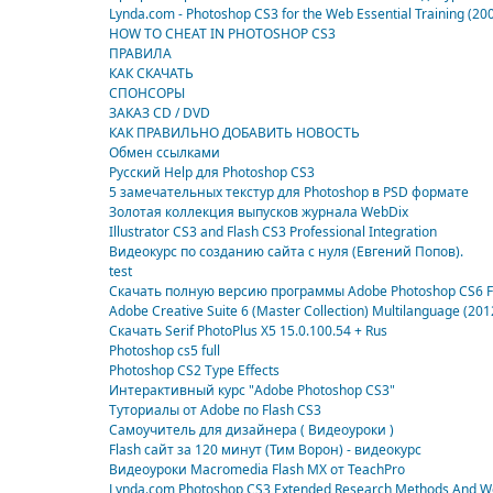
Lynda.com - Photoshop CS3 for the Web Essential Training (200
HOW TO CHEAT IN PHOTOSHOP CS3
ПРАВИЛА
КАК СКАЧАТЬ
СПОНСОРЫ
ЗАКАЗ CD / DVD
КАК ПРАВИЛЬНО ДОБАВИТЬ НОВОСТЬ
Обмен ссылками
Русский Help для Photoshop CS3
5 замечательных текстур для Photoshop в PSD формате
Золотая коллекция выпусков журнала WebDix
Illustrator CS3 and Flash CS3 Professional Integration
Видеокурс по созданию сайта с нуля (Евгений Попов).
test
Скачать полную версию программы Adobe Photoshop CS6 FI
Adobe Creative Suite 6 (Master Collection) Multilanguage (201
Скачать Serif PhotoPlus X5 15.0.100.54 + Rus
Photoshop cs5 full
Photoshop CS2 Type Effects
Интерактивный курс "Adobe Photoshop CS3"
Туториалы от Adobe по Flash CS3
Самоучитель для дизайнера ( Видеоуроки )
Flash сайт за 120 минут (Тим Ворон) - видеокурс
Видеоуроки Macromedia Flash MX от TeachPro
Lynda.com Photoshop CS3 Extended Research Methods And Wo