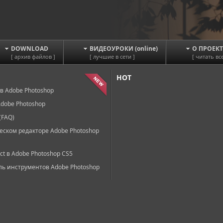
DOWNLOAD
ВИДЕОУРОКИ (online)
О ПРОЕКТ
[ архив файлов ]
[ лучшие в сети ]
[ читать все
HOT
в Adobe Photoshop
dobe Photoshop
(FAQ)
еском редакторе Adobe Photoshop
ct в Adobe Photoshop CS5
ль инструментов Adobe Photoshop