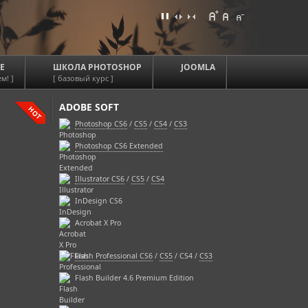
Е
ШКОЛА PHOTOSHOP
JOOMLA
м! ]
[ базовый курс ]
ADOBE SOFT
Photoshop CS6
/
CS5
/
CS4
/
CS3
Photoshop CS6 Extended
Illustrator CS6
/
CS5
/
CS4
InDesign CS6
Acrobat X Pro
Flash Professional CS6
/
CS5
/ CS4 /
CS3
Flash Builder 4.6 Premium Edition