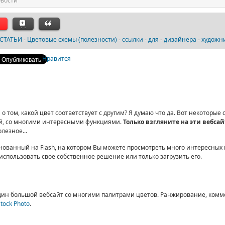
вости
СТАТЬИ
-
Цветовые схемы (полезности)
-
ссылки
-
для
-
дизайнера
-
художн
Нравится
 о том, какой цвет соответствует с другим? Я думаю что да. Вот некоторые
й, со многими интересными функциями.
Только взгляните на эти вебса
лезное...
снованный на Flash, на котором Вы можете просмотреть много интересных 
использовать свое собственное решение или только загрузить его.
дин большой вебсайт со многими палитрами цветов. Ранжирование, комм
Stock Photo
.