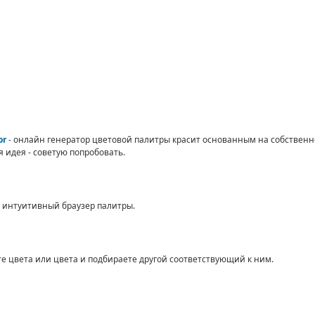
or
- онлайн генератор цветовой палитры красит основанным на собствен
 идея - советую попробовать.
й, интуитивный браузер палитры.
те цвета или цвета и подбираете другой соответствующий к ним.