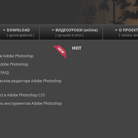
DOWNLOAD
ВИДЕОУРОКИ (online)
О ПРОЕКТ
[ архив файлов ]
[ лучшие в сети ]
[ читать все
HOT
в Adobe Photoshop
dobe Photoshop
(FAQ)
еском редакторе Adobe Photoshop
ct в Adobe Photoshop CS5
ль инструментов Adobe Photoshop