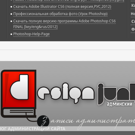
К
Скачать Adobe Illustrator CS6 (полная версия,РУС,2012)
Профессиональная обработка фото (Урок Photoshop)
Н
Скачать полную версию программы Adobe Photoshop CS6
С
FINAL [key/eng&rus/2012]
Ф
Photoshop-Help-Page
ЛОГ АДМИНИСТРАЦИИ САЙТА