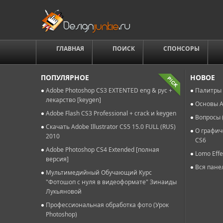
ГЛАВНАЯ
ПОИСК
СПОНСОРЫ
ПОПУЛЯРНОЕ
НОВОЕ
Adobe Photoshop CS3 EXTENTED eng & рус +
Палитры 
лекарство [keygen]
Основы A
Adobe Flash CS3 Professional + crack и keygen
Вопросы 
Скачать Adobe Illustrator CS5 15.0 FULL (RUS)
О графич
2010
CS6
Adobe Photoshop CS4 Extended [полная
Lomo Effe
версия]
Вся пане
Мультимедийный Обучающий Курс
"Фотошоп с нуля в видеоформате" Зинаиды
Лукьяновой
Профессиональная обработка фото (Урок
Photoshop)