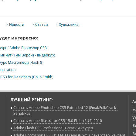
Новости
Статьи
Художника
удет интересно:
урс "Adobe Photoshop CS3"
0 минут (Тим Ворон) - видеокурс
урс Macromedia Flash 8
lustration
 CS3 for Designers (Colin Smith)
ЛУЧШИЙ РЕЙТИНГ:
A
Скачать Adobe Photoshop CS5 Extended 12 (Final/Full/Crack -
M
Serial/Rus)
V
Скачать Adobe Illustrator CS5 15.0 FULL (RUS) 2010
В
Adobe Flash CS3 Professional + crack и keygen
В
Adobe Photoshop CS3 EXTENTED eng & рус + лекарство [keygen]