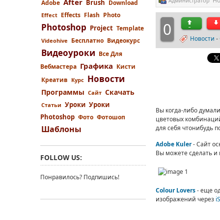
Но
Администратор
After
Brush
Adobe
Download
Effects
Flash
Photo
Effect
0
Photoshop
Project
Template
Новости
-
Бесплатно
Видеокурс
Videohive
Видеоуроки
Все Для
Графика
Вебмастера
Кисти
Новости
Креатив
Курс
Программы
Скачать
Сайт
Уроки
Уроки
Статьи
Вы когда-либо думали
Photoshop
Фото
Фотошоп
цветовых комбинаци
Шаблоны
для себя чтонибудь по
Adobe Kuler
- Сайт о
Вы можете сделать и 
FOLLOW US:
Понравилось? Подпишись!
Colour Lovers
- еще о
изображений через
i