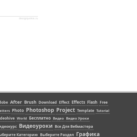
designjunkie.ru
After
Brush
Effects
Flash
dobe
Download
Effect
Free
Photoshop
Project
Photo
Template
atters
Tutorial
Бесплатно
ideohive
World
Видео
Видео Уроки
Видеоуроки
идеокурс
Все Для Вебмастера
Графика
ыберите Категорию
Выберите Раздел