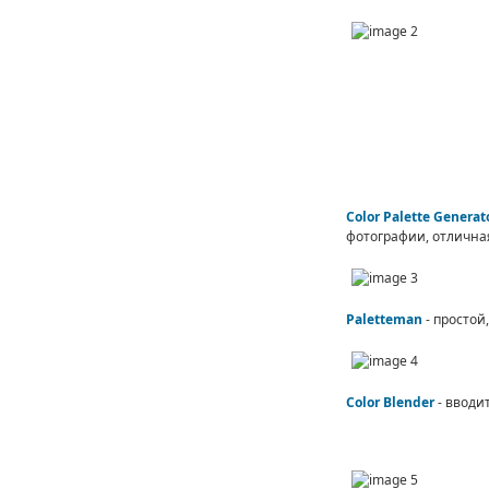
Color Palette Generat
фотографии, отличная
Paletteman
- просто
Color Blender
- вводи