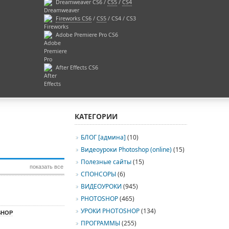
Dreamweaver CS6 /
CS5
/
CS4
Fireworks CS6
/
CS5
/ CS4 / CS3
Adobe Premiere Pro CS6
After Effects CS6
КАТЕГОРИИ
БЛОГ [админа]
(10)
Видеоуроки Photoshop (online)
(15)
Полезные сайты
(15)
показать все
СПОНСОРЫ
(6)
ВИДЕОУРОКИ
(945)
PHOTOSHOP
(465)
УРОКИ PHOTOSHOP
(134)
SHOP
ПРОГРАММЫ
(255)