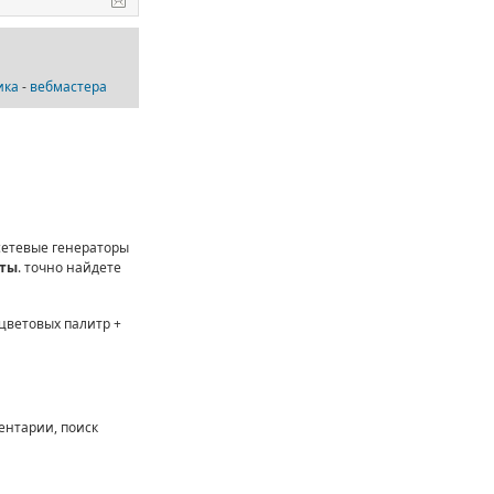
ика
-
вебмастера
 сетевые генераторы
йты
. точно найдете
цветовых палитр +
ентарии, поиск