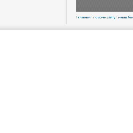
l
главная
l
помочь сайту
l
наши ба