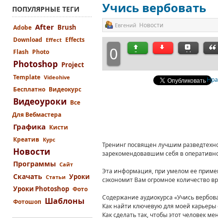
Учись вербовать
ПОПУЛЯРНЫЕ ТЕГИ
Новости
Евгений
After
Brush
Adobe
Download
Effects
Effect
0
Flash
Photo
Photoshop
Project
Template
Videohive
Нра
Бесплатно
Видеокурс
Видеоуроки
Все
Для Вебмастера
Графика
Кисти
Креатив
Курс
Тренинг посвящен лучшим разведтехно
Новости
зарекомендовавшим себя в оперативно
Программы
Сайт
Эта информация, при умелом ее приме
Скачать
Уроки
Статьи
сэкономит Вам огромное количество вре
Уроки Photoshop
Фото
Содержание аудиокурса «Учись вербова
Шаблоны
Фотошоп
Как найти ключевую для моей карьеры 
Как сделать так, чтобы этот человек ме