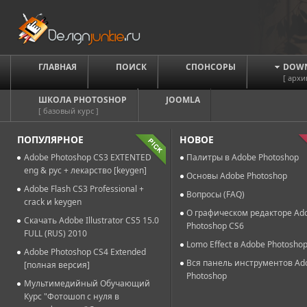
ГЛАВНАЯ
ПОИСК
СПОНСОРЫ
DOW
[ архи
ШКОЛА PHOTOSHOP
JOOMLA
[ базовый курс ]
ПОПУЛЯРНОЕ
НОВОЕ
Adobe Photoshop CS3 EXTENTED
Палитры в Adobe Photoshop
eng & рус + лекарство [keygen]
Основы Adobe Photoshop
Adobe Flash CS3 Professional +
Вопросы (FAQ)
crack и keygen
О графическом редакторе Ad
Скачать Adobe Illustrator CS5 15.0
Photoshop CS6
FULL (RUS) 2010
Lomo Effect в Adobe Photosho
Adobe Photoshop CS4 Extended
Вся панель инструментов Ad
[полная версия]
Photoshop
Мультимедийный Обучающий
Курс "Фотошоп с нуля в