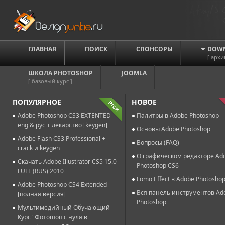
ГЛАВНАЯ
ПОИСК
СПОНСОРЫ
DOW
[ архи
ШКОЛА PHOTOSHOP
JOOMLA
[ базовый курс ]
ПОПУЛЯРНОЕ
НОВОЕ
Adobe Photoshop CS3 EXTENTED
Палитры в Adobe Photoshop
eng & рус + лекарство [keygen]
Основы Adobe Photoshop
Adobe Flash CS3 Professional +
Вопросы (FAQ)
crack и keygen
О графическом редакторе Ad
Скачать Adobe Illustrator CS5 15.0
Photoshop CS6
FULL (RUS) 2010
Lomo Effect в Adobe Photosho
Adobe Photoshop CS4 Extended
Вся панель инструментов Ad
[полная версия]
Photoshop
Мультимедийный Обучающий
Курс "Фотошоп с нуля в