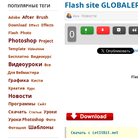
Flash site GLOBALE
ПОПУЛЯРНЫЕ ТЕГИ
Новости
Alex
After
Brush
Adobe
Download
Effects
Effect
0
Flash
Photo
Photoshop
Project
Template
Videohive
Нра
Бесплатно
Видеокурс
Видеоуроки
Все
Для Вебмастера
Fla
Графика
Кисти
Креатив
Курс
Новости
Программы
Сайт
Скачать
Уроки
Статьи
Уроки Photoshop
Фото
Шаблоны
Фотошоп
Скачать с LetItBit.net