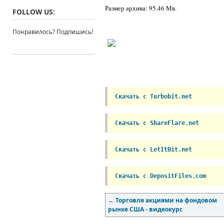
Размер архива: 95.46 Мв.
FOLLOW US:
Понравилось? Подпишись!
Скачать с Turbobit.net    
Скачать с ShareFlare.net
Скачать с LetItBit.net
Скачать с DepositFiles.com
←
Торговля акциями на фондовом
рынке США - видеокурс