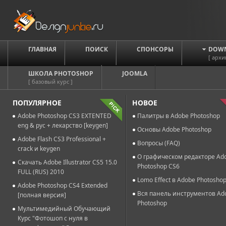
ГЛАВНАЯ
ПОИСК
СПОНСОРЫ
DOW
[ архи
ШКОЛА PHOTOSHOP
JOOMLA
[ базовый курс ]
ПОПУЛЯРНОЕ
НОВОЕ
Adobe Photoshop CS3 EXTENTED
Палитры в Adobe Photoshop
eng & рус + лекарство [keygen]
Основы Adobe Photoshop
Adobe Flash CS3 Professional +
Вопросы (FAQ)
crack и keygen
О графическом редакторе Ad
Скачать Adobe Illustrator CS5 15.0
Photoshop CS6
FULL (RUS) 2010
Lomo Effect в Adobe Photosho
Adobe Photoshop CS4 Extended
Вся панель инструментов Ad
[полная версия]
Photoshop
Мультимедийный Обучающий
Курс "Фотошоп с нуля в