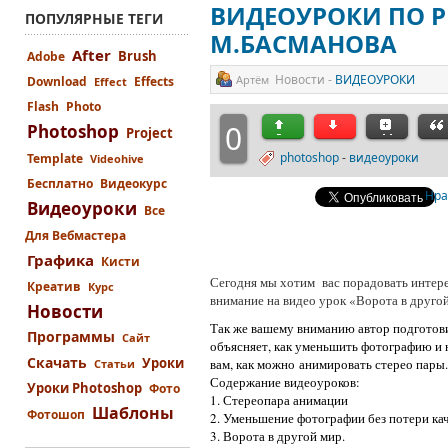
ВИДЕОУРОКИ ПО P
ПОПУЛЯРНЫЕ ТЕГИ
М.БАСМАНОВА
After
Brush
Adobe
Новости -
ВИДЕОУРОКИ
Артём
Download
Effects
Effect
Flash
Photo
0
Photoshop
Project
photoshop
-
видеоуроки
Template
Videohive
Бесплатно
Видеокурс
Нра
Видеоуроки
Все
Для Вебмастера
Графика
Кисти
Сегодня мы хотим вас порадовать интер
Креатив
Курс
внимание на видео урок «Ворота в друго
Новости
Так же вашему вниманию автор подготови
Программы
Сайт
объясняет, как уменьшить фотографию и н
Скачать
Уроки
вам, как можно анимировать стерео пары.
Статьи
Содержание видеоуроков:
Уроки Photoshop
Фото
1. Стереопара анимации
Шаблоны
Фотошоп
2. Уменьшение фотографии без потери кач
3. Ворота в другой мир.