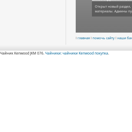
Открыт новый раздел, 
материалы. Админы пу
l
главная
l
помочь сайту
l
наши ба
Чайник Kenwood JKM 076.
Чайники: чайники Kenwood покупка
.