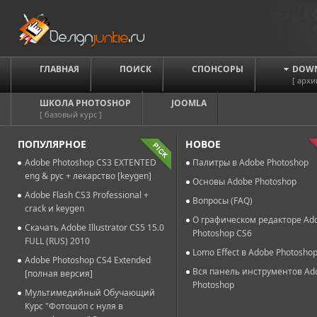
ГЛАВНАЯ
ПОИСК
СПОНСОРЫ
DOW
[ архи
ШКОЛА PHOTOSHOP
JOOMLA
[ базовый курс ]
ПОПУЛЯРНОЕ
НОВОЕ
Adobe Photoshop CS3 EXTENTED
Палитры в Adobe Photoshop
eng & рус + лекарство [keygen]
Основы Adobe Photoshop
Adobe Flash CS3 Professional +
Вопросы (FAQ)
crack и keygen
О графическом редакторе Ad
Скачать Adobe Illustrator CS5 15.0
Photoshop CS6
FULL (RUS) 2010
Lomo Effect в Adobe Photosho
Adobe Photoshop CS4 Extended
Вся панель инструментов Ad
[полная версия]
Photoshop
Мультимедийный Обучающий
Курс "Фотошоп с нуля в