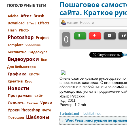
Пошаговое самост
ПОПУЛЯРНЫЕ ТЕГИ
сайта. Краткое ру
After
Brush
Adobe
Новости
максим
Download
Effects
Effect
Flash
Photo
0
Photoshop
Project
Template
Videohive
Бесплатно
Видеокурс
Нра
Видеоуроки
Все
Для Вебмастера
Графика
Кисти
Очень сжатое краткое руководство по
Креатив
Курс
в поисковых системах. С его помощью
абсолютно в любой нише и за самый к
Новости
руководства, успех в продвижении сай
Программы
Сайт
Язык: Русский
Год: 2011
Скачать
Уроки
Статьи
Размер: 1.2 mb
Уроки Photoshop
Фото
Turbobit.net
|
Letitbit.net
Шаблоны
Фотошоп
←
WordPress: инструкция по приме