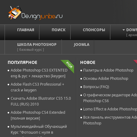
ГЛАВНАЯ
ПОИСК
СПОНСОРЫ
DOW
[ архи
ШКОЛА PHOTOSHOP
JOOMLA
[ базовый курс ]
ПОПУЛЯРНОЕ
НОВОЕ
Adobe Photoshop CS3 EXTENTED
Палитры в Adobe Photoshop
eng & рус + лекарство [keygen]
Основы Adobe Photoshop
Adobe Flash CS3 Professional +
Вопросы (FAQ)
crack и keygen
О графическом редакторе Ad
Скачать Adobe Illustrator CS5 15.0
Photoshop CS6
FULL (RUS) 2010
Lomo Effect в Adobe Photosho
Adobe Photoshop CS4 Extended
Вся панель инструментов Ad
[полная версия]
Photoshop
Мультимедийный Обучающий
Курс "Фотошоп с нуля в