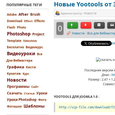
Новые Yootools от 3
ПОПУЛЯРНЫЕ ТЕГИ
Новости
Администратор
After
Brush
Adobe
Download
Effects
Effect
0
Flash
Photo
Photoshop
Новости
-
Все для Вебмасте
Project
Template
Videohive
Нра
Бесплатно
Видеокурс
Видеоуроки
Все
Для Вебмастера
Графика
Кисти
Последние версии м
Креатив
Курс
Демо :
ht
Новости
Размер : 2.47 + 1.
Совмес
Программы
Сайт
Скачать
Уроки
Статьи
YOOTOOLS ДЛЯ JOOMLA 1.0 :
Уроки Photoshop
Фото
Шаблоны
Фотошоп
http://vip-file.com/download/f2