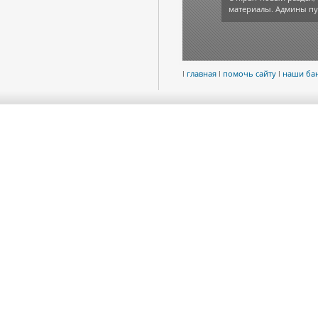
материалы. Админы пу
l
главная
l
помочь сайту
l
наши ба