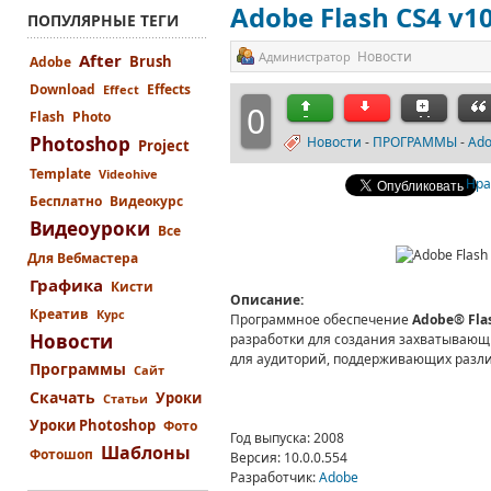
Adobe Flash CS4 v10
ПОПУЛЯРНЫЕ ТЕГИ
Новости
Администратор
After
Brush
Adobe
Download
Effects
Effect
0
Flash
Photo
Photoshop
Новости
-
ПРОГРАММЫ
-
Ado
Project
Template
Videohive
Нра
Бесплатно
Видеокурс
Видеоуроки
Все
Для Вебмастера
Графика
Кисти
Описание
:
Креатив
Курс
Программное обеспечение
Adobe® Flas
Новости
разработки для создания захватывающ
для аудиторий, поддерживающих разли
Программы
Сайт
Скачать
Уроки
Статьи
Уроки Photoshop
Фото
Год выпуска
: 2008
Шаблоны
Фотошоп
Версия
: 10.0.0.554
Разработчик
:
Adobe