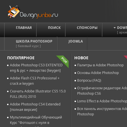
ГЛАВНАЯ
ПОИСК
СПОНСОРЫ
DOW
[ архи
ШКОЛА PHOTOSHOP
JOOMLA
[ базовый курс ]
ПОПУЛЯРНОЕ
НОВОЕ
Adobe Photoshop CS3 EXTENTED
Палитры в Adobe Photoshop
eng & рус + лекарство [keygen]
Основы Adobe Photoshop
Adobe Flash CS3 Professional +
Вопросы (FAQ)
crack и keygen
О графическом редакторе Ad
Скачать Adobe Illustrator CS5 15.0
Photoshop CS6
FULL (RUS) 2010
Lomo Effect в Adobe Photosho
Adobe Photoshop CS4 Extended
Вся панель инструментов Ad
[полная версия]
Photoshop
Мультимедийный Обучающий
Курс "Фотошоп с нуля в