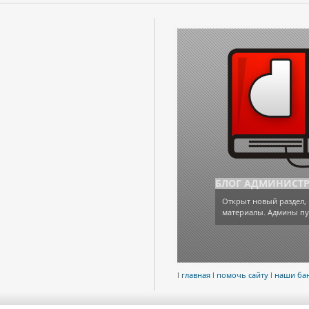
БЛОГ АДМИНИСТ
Открыт новый раздел, 
материалы. Админы пу
l
главная
l
помочь сайту
l
наши ба