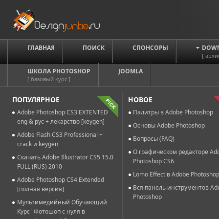
ГЛАВНАЯ
ПОИСК
СПОНСОРЫ
DOW
[ архи
ШКОЛА PHOTOSHOP
JOOMLA
[ базовый курс ]
ПОПУЛЯРНОЕ
НОВОЕ
Adobe Photoshop CS3 EXTENTED
Палитры в Adobe Photoshop
eng & рус + лекарство [keygen]
Основы Adobe Photoshop
Adobe Flash CS3 Professional +
Вопросы (FAQ)
crack и keygen
О графическом редакторе Ad
Скачать Adobe Illustrator CS5 15.0
Photoshop CS6
FULL (RUS) 2010
Lomo Effect в Adobe Photosho
Adobe Photoshop CS4 Extended
Вся панель инструментов Ad
[полная версия]
Photoshop
Мультимедийный Обучающий
Курс "Фотошоп с нуля в