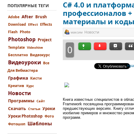
C# 4.0 и платформа
ПОПУЛЯРНЫЕ ТЕГИ
профессионалов +
After
Brush
Adobe
материалы и код
Download
Effects
Effect
Flash
Photo
Новости
максим
Photoshop
Project
0
Template
Videohive
Бесплатно
Видеокурс
Видеоуроки
Все
Нра
Для Вебмастера
Графика
Кисти
Креатив
Курс
Новости
Книга известных специалистов в обла
Программы
Сайт
Framework посвящена программировани
Скачать
Уроки
предшествующих версиях. Книгу отлич
Статьи
изобилие примеров и множество реко
Уроки Photoshop
Фото
программ.
Шаблоны
Фотошоп