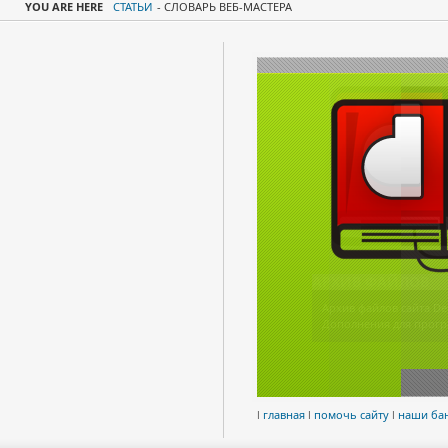
YOU ARE HERE
СТАТЬИ
-
СЛОВАРЬ ВЕБ-МАСТЕРА
АРХИВ ФАЙЛОВ
Архив файлов сайта De
Дополнения для прогр
l
главная
l
помочь сайту
l
наши ба