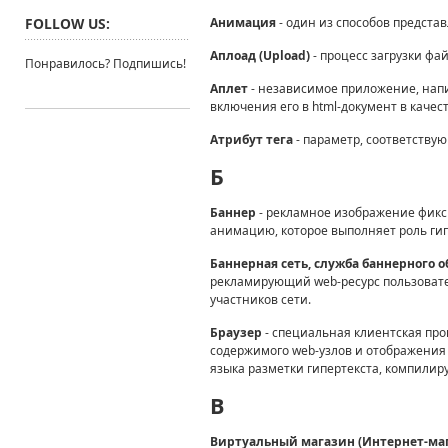
FOLLOW US:
Анимация
- один из способов предста
Аплоад (Upload)
- процесс загрузки фа
Понравилось? Подпишись!
Аплет
- независимое приложение, напи
включения его в html-документ в качес
Атрибут тега
- параметр, соответству
Б
Баннер
- рекламное изображение фикс
анимацию, которое выполняет роль гип
Баннерная сеть, служба баннерного 
рекламирующий web-ресурс пользовате
участников сети.
Браузер
- специальная клиентская про
содержимого web-узлов и отображения 
языка разметки гипертекста, компилир
В
Виртуальный магазин (Интернет-ма