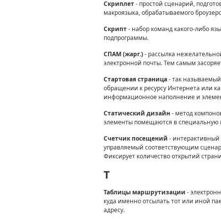
Скриплет
- простой сценарий, подгот
макроязыка, обрабатываемого броузеро
Скрипт
- набор команд какого-либо яз
подпрограммы.
СПАМ (жарг.)
- рассылка нежелательно
электронной почты. Тем самым засоряе
Стартовая страница
- так называемый
обращении к ресурсу Интернета или как
информационное наполнение и элеме
Статический дизайн
- метод компоно
элементы помещаются в специальную
Счетчик посещений
- интерактивный 
управляемый соответствующим сценарие
Фиксирует количество открытий страни
T
Таблицы маршрутизации
- электронн
куда именно отсылать тот или иной па
адресу.