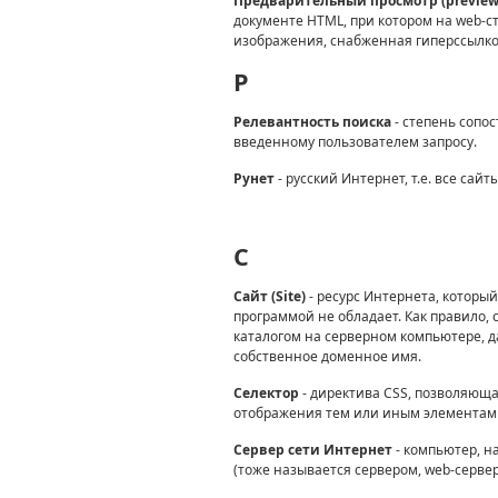
Предварительный просмотр (preview
документе HTML, при котором на web-
изображения, снабженная гиперссылко
P
Релевантность поиска
- степень сопо
введенному пользователем запросу.
Рунет
- русский Интернет, т.е. все сай
C
Сайт (Site)
- ресурс Интернета, которы
программой не обладает. Как правило,
каталогом на серверном компьютере, д
собственное доменное имя.
Селектор
- директива CSS, позволяюща
отображения тем или иным элементам 
Сервер сети Интернет
- компьютер, н
(тоже называется сервером, web-сервер