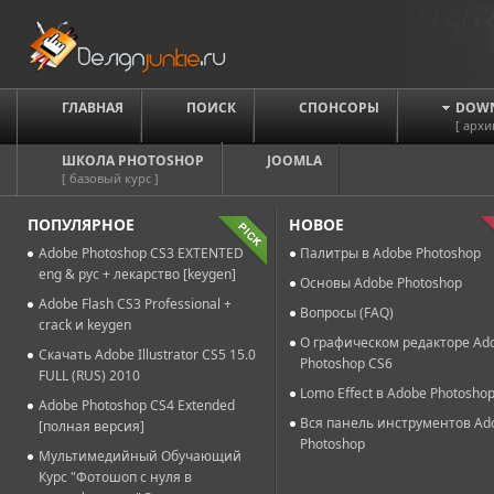
ГЛАВНАЯ
ПОИСК
СПОНСОРЫ
DOW
[ архи
ШКОЛА PHOTOSHOP
JOOMLA
[ базовый курс ]
ПОПУЛЯРНОЕ
НОВОЕ
Adobe Photoshop CS3 EXTENTED
Палитры в Adobe Photoshop
eng & рус + лекарство [keygen]
Основы Adobe Photoshop
Adobe Flash CS3 Professional +
Вопросы (FAQ)
crack и keygen
О графическом редакторе Ad
Скачать Adobe Illustrator CS5 15.0
Photoshop CS6
FULL (RUS) 2010
Lomo Effect в Adobe Photosho
Adobe Photoshop CS4 Extended
Вся панель инструментов Ad
[полная версия]
Photoshop
Мультимедийный Обучающий
Курс "Фотошоп с нуля в