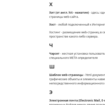
X
Хит (от англ. hit - нажатие)
- здесь: о
страницы web-сайта.
Хост
- любой подключенный к Интернет
Хостинг - размещение web-страниц в 
пространстве какого-либо сервера.
Ч
Чарсет
- жесткая установка пользоват
специального МЕТА-определителя
Ш
Шаблон web-страницы
- html-докумен
графические объекты и элементы навиг
непосредственного информационного 
Э
Электронная почта (Electronic Mail, E-
вложенных файлов между двумя подкл