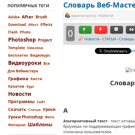
Словарь Веб-Маст
ПОПУЛЯРНЫЕ ТЕГИ
Новости
Администратор
After
Brush
Adobe
Download
Effects
Effect
0
Flash
Photo
Photoshop
Новости
-
СТАТЬИ
-
Словарь
Project
Template
Videohive
Нра
Бесплатно
Видеокурс
Видеоуроки
Все
Для Вебмастера
Графика
Кисти
Словар
Креатив
Курс
Новости
Программы
Сайт
A
Скачать
Уроки
Статьи
Уроки Photoshop
Фото
Альтернативный текст
- текст, котор
Шаблоны
Фотошоп
броузерах, не поддерживающих графику,
отключена пользователем.