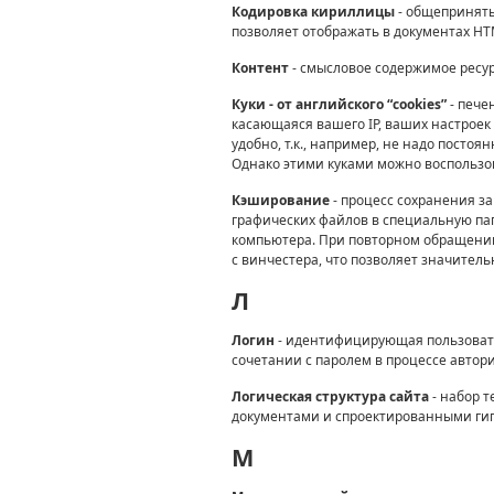
Кодировка кириллицы
- общеприняты
позволяет отображать в документах HT
Контент
- смысловое содержимое ресу
Куки - от английского “cookies”
- пече
касающаяся вашего IP, ваших настроек 
удобно, т.к., например, не надо постоя
Однако этими куками можно воспользо
Кэширование
- процесс сохранения з
графических файлов в специальную пап
компьютера. При повторном обращении 
с винчестера, что позволяет значитель
Л
Логин
- идентифицирующая пользовате
сочетании с паролем в процессе автор
Логическая структура сайта
- набор 
документами и спроектированными гип
M