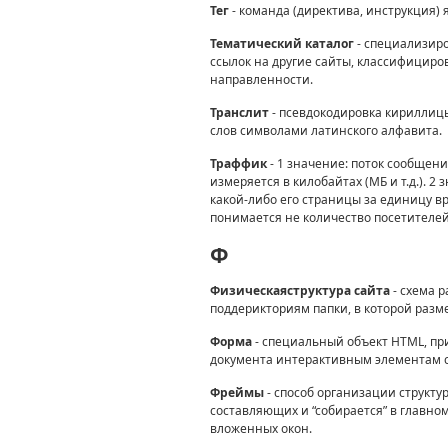
Тег
- команда (директива, инструкция) 
Тематический каталог
- специализир
ссылок на другие сайты, классифициро
направленности.
Транслит
- псевдокодировка кириллицы 
слов символами латинского алфавита.
Траффик
- 1 значение: поток сообще
измеряется в килобайтах (МБ и т.д.). 2
какой-либо его страницы за единицу вр
понимается не количество посетителей
Ф
Физическаяструктура сайта
- схема 
поддерикториям папки, в которой разм
Форма
- специальный объект HTML, пр
документа интерактивным элементам с
Фреймы
- способ организации структу
составляющих и “собирается” в главно
вложенных окон.