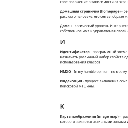
свое положение в зависимости от экра
Домашняя страничка (homepage)
- р
рассказ о человеке, его семье, образе 
Домен
- логический уровень Интернета
собственное имя и управляемая своей 
И
Идентификатор
- программный элеме
назначать различный набор свойств о
использования классов
ИМХО
- In my humble opinion - по мое
Индексация
- процесс включения ссыл
поисковой машины.
K
Карта изображения (image map)
- гр
которого являются активными зонами 