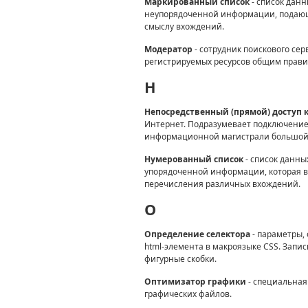
Маркированный список
- список дан
неупорядоченной информации, подающ
смыслу вхождений.
Модератор
- сотрудник поискового сер
регистрируемых ресурсов общим прави
H
Непосредственный (прямой) доступ 
Интернет. Подразумевает подключение
информационной магистрали большой 
Нумерованный список
- список данны
упорядоченной информации, которая в
перечисления различных вхождений.
O
Определение селектора
- параметры,
html-элемента в макроязыке CSS. Запис
фигурные скобки.
Оптимизатор графики
- специальная
графических файлов.