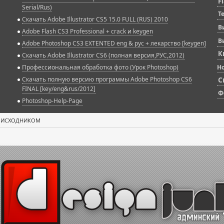
F
Serial/Rus)
T
Скачать Adobe Illustrator CS5 15.0 FULL (RUS) 2010
В
Adobe Flash CS3 Professional + crack и keygen
В
Adobe Photoshop CS3 EXTENTED eng & рус + лекарство [keygen]
К
Скачать Adobe Illustrator CS6 (полная версия,РУС,2012)
Профессиональная обработка фото (Урок Photoshop)
Н
Скачать полную версию программы Adobe Photoshop CS6
С
FINAL [key/eng&rus/2012]
Ф
Photoshop-Help-Page
С ИСХОДНИКОМ