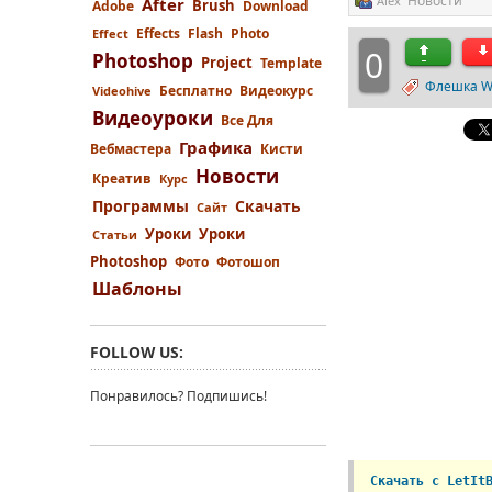
Новости
Alex
After
Brush
Adobe
Download
Effects
Flash
Photo
Effect
0
Photoshop
Project
Template
Флешка We
Бесплатно
Видеокурс
Videohive
Видеоуроки
Все Для
Графика
Вебмастера
Кисти
Новости
Креатив
Курс
Программы
Скачать
Сайт
Уроки
Уроки
Статьи
Photoshop
Фото
Фотошоп
Шаблоны
FOLLOW US:
Понравилось? Подпишись!
Скачать с LetIt