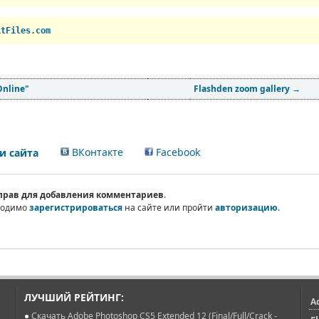
itFiles.com
Online"
Flashden zoom gallery
→
ВКонтакте
Facebook
 сайта
 прав для добавления комментариев
.
ходимо
зарегистрироваться
на сайте или пройти
авторизацию
.
ЛУЧШИЙ РЕЙТИНГ:
A
Скачать Adobe Photoshop CS5 Extended 12 (Final/Full/Crack -