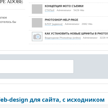
РЕ ADOBE
КОНЦЕПЦИЯ ФОТО СЪЕМКИ
СТАТЬИ
Administrator
5429 Hits
аткое
PHOTOSHOP-HELP-PAGE
хотелось бы
БЛОГ [админа]
Administrator
2982 Hits
КАК УСТАНОВИТЬ НОВЫЕ ШРИФТЫ В PHOTO
Видеоуроки Photoshop (online)
Administrator
3228 H
b-design для сайта, с исходником