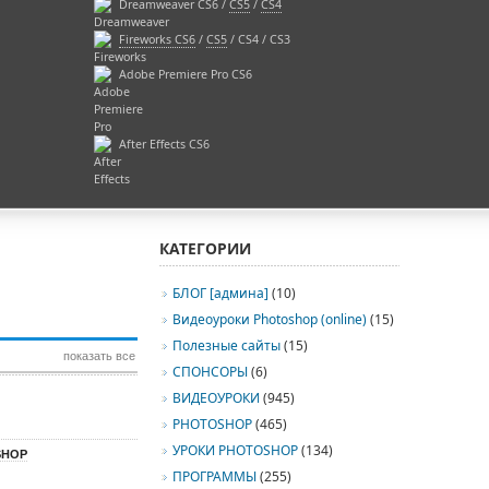
Dreamweaver CS6 /
CS5
/
CS4
Fireworks CS6
/
CS5
/ CS4 / CS3
Adobe Premiere Pro CS6
After Effects CS6
КАТЕГОРИИ
БЛОГ [админа]
(10)
Видеоуроки Photoshop (online)
(15)
Полезные сайты
(15)
показать все
СПОНСОРЫ
(6)
ВИДЕОУРОКИ
(945)
PHOTOSHOP
(465)
УРОКИ PHOTOSHOP
(134)
SHOP
ПРОГРАММЫ
(255)