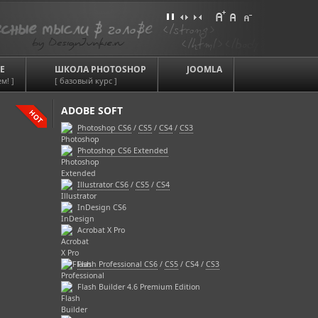
Е
ШКОЛА PHOTOSHOP
JOOMLA
м! ]
[ базовый курс ]
ADOBE SOFT
Photoshop CS6
/
CS5
/
CS4
/
CS3
Photoshop CS6 Extended
Illustrator CS6
/
CS5
/
CS4
InDesign CS6
Acrobat X Pro
Flash Professional CS6
/
CS5
/ CS4 /
CS3
Flash Builder 4.6 Premium Edition