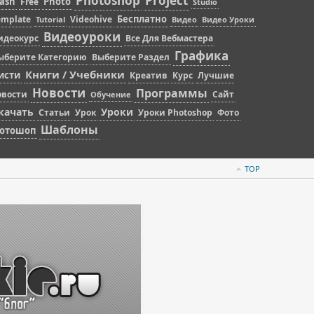
Photoshop
Project
lash
Photo
Free
Studio
Бесплатно
emplate
Videohive
Tutorial
Видео
Видео Уроки
Видеоуроки
идеокурс
Все Для Вебмастера
Графика
ыберите Категорию
Выберите Раздел
Книги / Учебники
исти
Креатив
Курс
Лучшие
Новости
Программы
овости
Сайт
Обучение
качать
Уроки
Статьи
Урок
Уроки Photoshop
Фото
Шаблоны
отошоп
TOP