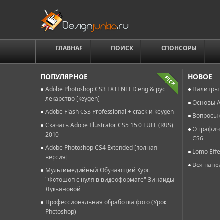
ГЛАВНАЯ
ПОИСК
СПОНСОРЫ
ПОПУЛЯРНОЕ
НОВОЕ
Adobe Photoshop CS3 EXTENTED eng & рус +
Палитры 
лекарство [keygen]
Основы A
Adobe Flash CS3 Professional + crack и keygen
Вопросы 
Скачать Adobe Illustrator CS5 15.0 FULL (RUS)
О графич
2010
CS6
Adobe Photoshop CS4 Extended [полная
Lomo Effe
версия]
Вся пане
Мультимедийный Обучающий Курс
"Фотошоп с нуля в видеоформате" Зинаиды
Лукьяновой
Профессиональная обработка фото (Урок
Photoshop)