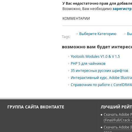
У Вас недостаточно прав для добав
Возможно, Вам необходимо
зарегистр
КОММЕНТАРИИ
Выберите Категорию
Вы
Tags:
возможно вам будет интерес
Yootools Modules V1.0 & V 1.5
РНР 5 для чайников
35 интересных русских шрифтов
Интерактивный курс. Adobe Illustra
Справочник по работе с CorelDRAW
ГРУППА САЙТА ВКОНТАКТЕ
ЛУЧШИЙ РЕЙТ
Скачать Adobe P
(Final/Full/Crack 
Скачать Adobe Il