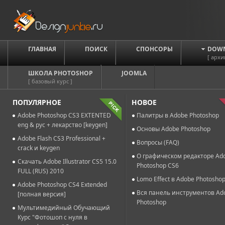
ГЛАВНАЯ
ПОИСК
СПОНСОРЫ
DOW
[ архи
ШКОЛА PHOTOSHOP
JOOMLA
[ базовый курс ]
ПОПУЛЯРНОЕ
НОВОЕ
Adobe Photoshop CS3 EXTENTED
Палитры в Adobe Photoshop
eng & рус + лекарство [keygen]
Основы Adobe Photoshop
Adobe Flash CS3 Professional +
Вопросы (FAQ)
crack и keygen
О графическом редакторе Ad
Скачать Adobe Illustrator CS5 15.0
Photoshop CS6
FULL (RUS) 2010
Lomo Effect в Adobe Photosho
Adobe Photoshop CS4 Extended
Вся панель инструментов Ad
[полная версия]
Photoshop
Мультимедийный Обучающий
Курс "Фотошоп с нуля в