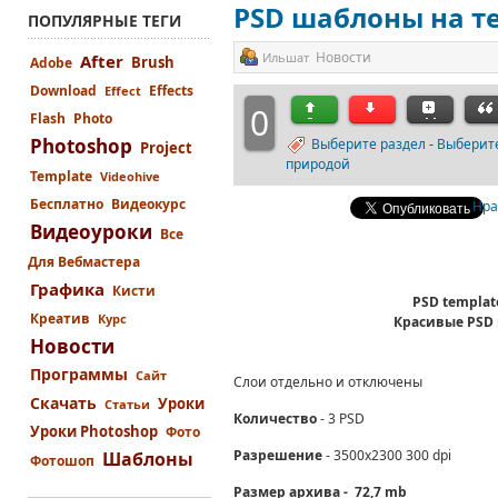
PSD шаблоны на те
ПОПУЛЯРНЫЕ ТЕГИ
Новости
Ильшат
After
Brush
Adobe
Download
Effects
Effect
0
Flash
Photo
Photoshop
Выберите раздел
-
Выберит
Project
природой
Template
Videohive
Бесплатно
Видеокурс
Нра
Видеоуроки
Все
Для Вебмастера
Графика
Кисти
PSD template
Креатив
Курс
Красивые PSD и
Новости
Программы
Сайт
Слои отдельно и отключены
Скачать
Уроки
Статьи
Количество
- 3 PSD
Уроки Photoshop
Фото
Разрешение
- 3500x2300 300 dpi
Шаблоны
Фотошоп
Размер архива - 72,7 mb