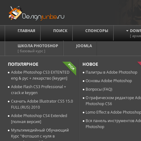
ГЛАВНАЯ
ПОИСК
СПОНСОРЫ
DOW
[ архи
ШКОЛА PHOTOSHOP
JOOMLA
[ базовый курс ]
ПОПУЛЯРНОЕ
НОВОЕ
Adobe Photoshop CS3 EXTENTED
Палитры в Adobe Photoshop
eng & рус + лекарство [keygen]
Основы Adobe Photoshop
Adobe Flash CS3 Professional +
Вопросы (FAQ)
crack и keygen
О графическом редакторе Ad
Скачать Adobe Illustrator CS5 15.0
Photoshop CS6
FULL (RUS) 2010
Lomo Effect в Adobe Photosho
Adobe Photoshop CS4 Extended
Вся панель инструментов Ad
[полная версия]
Photoshop
Мультимедийный Обучающий
Курс "Фотошоп с нуля в