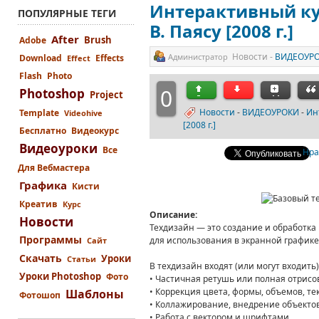
Интерактивный ку
ПОПУЛЯРНЫЕ ТЕГИ
В. Паясу [2008 г.]
After
Brush
Adobe
Новости -
ВИДЕОУР
Администратор
Download
Effects
Effect
Flash
Photo
0
Photoshop
Project
Новости
-
ВИДЕОУРОКИ
-
Ин
Template
Videohive
[2008 г.]
Бесплатно
Видеокурс
Видеоуроки
Все
Нра
Для Вебмастера
Графика
Кисти
Креатив
Курс
Описание
:
Новости
Техдизайн — это создание и обработк
Программы
для использования в экранной графике
Сайт
Скачать
Уроки
Статьи
В техдизайн входят (или могут входить)
Уроки Photoshop
Фото
• Частичная ретушь или полная отрисо
• Коррекция цвета, формы, объемов, текс
Шаблоны
Фотошоп
• Коллажирование, внедрение объектов
• Работа с вектором и шрифтами.