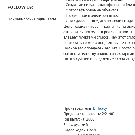
• Создание визуальных эффектов (блики
FOLLOW US:
• Фотографирование объектов.
• Трехмерное моделирование.
Понравилось? Подпишись!
• И так далее — все, что позволит выда
Цель техдизайнера — картинка на выхо
отправится потом — в ролик, на принте
владеет пунктами списка, чем этот сп
повторить то же самое, тем выше техна
Полное это определение? Нет. Просто 
совместительству являются технарями, 
Но это лучшее определение слова «техд
Производитель
:
В.Паясу
Продолжительность
: 2:21:00
Год выпуска
: 2008
Язык
: русский
Видео кодек
: Flash