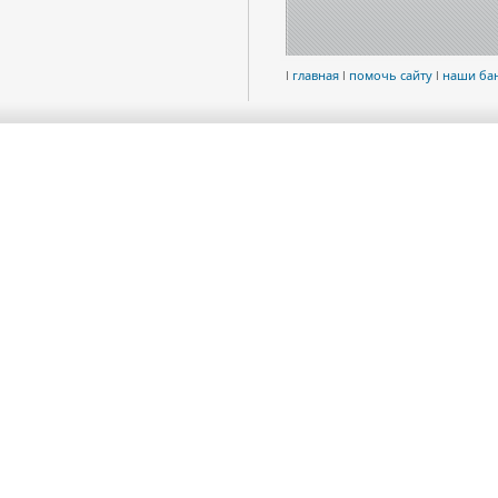
l
главная
l
помочь сайту
l
наши ба