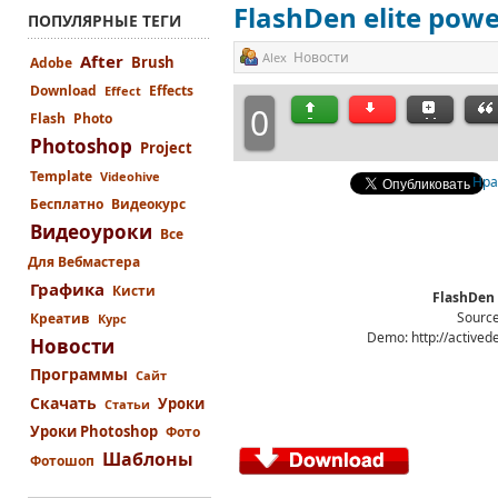
FlashDen elite pow
ПОПУЛЯРНЫЕ ТЕГИ
Новости
Alex
After
Brush
Adobe
Download
Effects
Effect
0
Flash
Photo
Photoshop
Project
Template
Videohive
Нра
Бесплатно
Видеокурс
Видеоуроки
Все
Для Вебмастера
Графика
Кисти
FlashDen 
Source
Креатив
Курс
Demo: http://actived
Новости
Программы
Сайт
Скачать
Уроки
Статьи
Уроки Photoshop
Фото
Шаблоны
Фотошоп