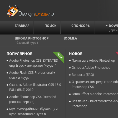
ГЛАВНАЯ
ПОИСК
СПОНСОРЫ
DOW
[ архи
ШКОЛА PHOTOSHOP
JOOMLA
[ базовый курс ]
ПОПУЛЯРНОЕ
НОВОЕ
Adobe Photoshop CS3 EXTENTED
Палитры в Adobe Photoshop
eng & рус + лекарство [keygen]
Основы Adobe Photoshop
Adobe Flash CS3 Professional +
Вопросы (FAQ)
crack и keygen
О графическом редакторе Ad
Скачать Adobe Illustrator CS5 15.0
Photoshop CS6
FULL (RUS) 2010
Lomo Effect в Adobe Photosho
Adobe Photoshop CS4 Extended
Вся панель инструментов Ad
[полная версия]
Photoshop
Мультимедийный Обучающий
Курс "Фотошоп с нуля в