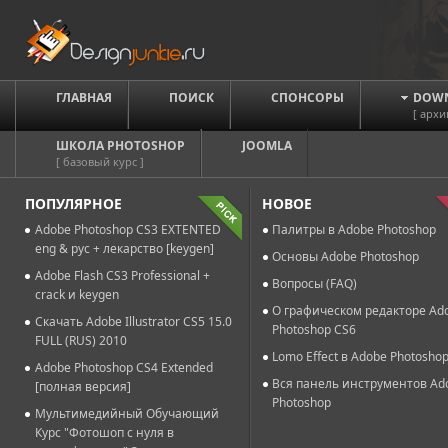
ГЛАВНАЯ
ПОИСК
СПОНСОРЫ
DOW
[ архи
ШКОЛА PHOTOSHOP
JOOMLA
[ базовый курс ]
ПОПУЛЯРНОЕ
НОВОЕ
Adobe Photoshop CS3 EXTENTED
Палитры в Adobe Photoshop
eng & рус + лекарство [keygen]
Основы Adobe Photoshop
Adobe Flash CS3 Professional +
Вопросы (FAQ)
crack и keygen
О графическом редакторе Ad
Скачать Adobe Illustrator CS5 15.0
Photoshop CS6
FULL (RUS) 2010
Lomo Effect в Adobe Photosho
Adobe Photoshop CS4 Extended
Вся панель инструментов Ad
[полная версия]
Photoshop
Мультимедийный Обучающий
Курс "Фотошоп с нуля в