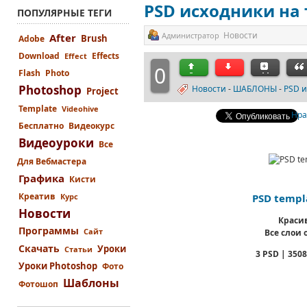
PSD исходники на
ПОПУЛЯРНЫЕ ТЕГИ
Новости
Администратор
After
Brush
Adobe
Download
Effects
Effect
0
Flash
Photo
Photoshop
Новости
-
ШАБЛОНЫ
-
PSD и
Project
Template
Videohive
Нра
Бесплатно
Видеокурс
Видеоуроки
Все
Для Вебмастера
Графика
Кисти
Креатив
Курс
PSD templ
Новости
Краси
Программы
Сайт
Все слои
Скачать
Уроки
Статьи
3 PSD | 3508
Уроки Photoshop
Фото
Шаблоны
Фотошоп