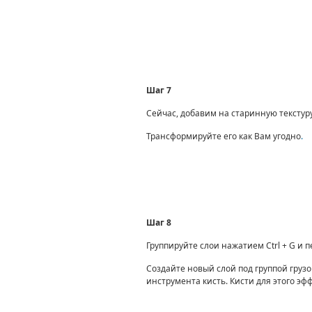
Шаг 7
Сейчас, добавим на старинную текстуру
Трансформируйте его как Вам угодно
.
Шаг 8
Группируйте слои нажатием
Ctrl
+
G
и п
Создайте новый слой под группой груз
инструмента кисть. Кисти для этого эф