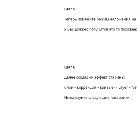
Шаг 5
Теперь измените режим наложения на
У Вас должно получится что то похожее:
Шаг 6
Далее создадим эффект старины:
Слой
–
коррекция
–
кривые
(» Layer » Ne
Используйте следующие настройки: