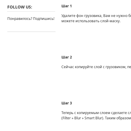
Шаг 1
FOLLOW US:
Удалите фон грузовика, Вам не нужно б
Понравилось? Подпишись!
можете использовать слой-маску.
Шаг 2
Сейчас копируйте слой с грузовиком, 
Шаг 3
Теперь с копируемым слоем сделаете с
(Filter » Blur » Smart Blur). Таким обр