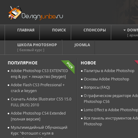
ГЛАВНАЯ
ПОИСК
СПОНСОРЫ
DOW
[ архи
ШКОЛА PHOTOSHOP
JOOMLA
[ базовый курс ]
ПОПУЛЯРНОЕ
НОВОЕ
Adobe Photoshop CS3 EXTENTED
Палитры в Adobe Photoshop
eng & рус + лекарство [keygen]
Основы Adobe Photoshop
Adobe Flash CS3 Professional +
Вопросы (FAQ)
crack и keygen
О графическом редакторе Ad
Скачать Adobe Illustrator CS5 15.0
Photoshop CS6
FULL (RUS) 2010
Lomo Effect в Adobe Photosho
Adobe Photoshop CS4 Extended
Вся панель инструментов Ad
[полная версия]
Photoshop
Мультимедийный Обучающий
Курс "Фотошоп с нуля в