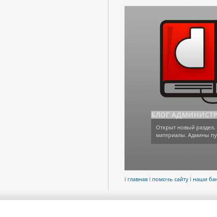
АРХИВ ФАЙЛОВ
Архив файлов сайта De
Дополнения для прогр
l
главная
l
помочь сайту
l
наши ба