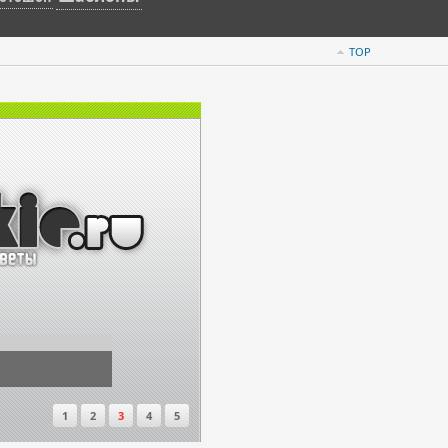
TOP
1
2
3
4
5