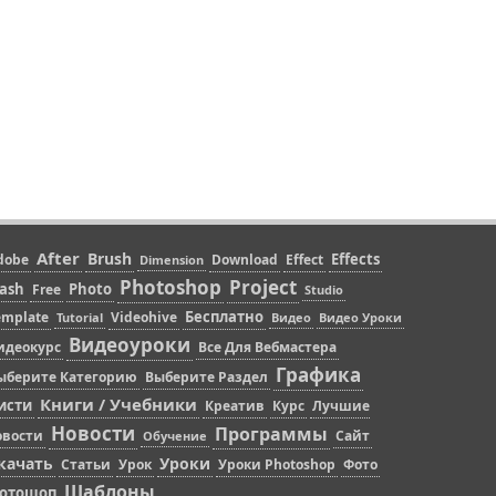
After
Brush
Effects
dobe
Download
Effect
Dimension
Photoshop
Project
lash
Photo
Free
Studio
Бесплатно
emplate
Videohive
Tutorial
Видео
Видео Уроки
Видеоуроки
идеокурс
Все Для Вебмастера
Графика
ыберите Категорию
Выберите Раздел
Книги / Учебники
исти
Креатив
Курс
Лучшие
Новости
Программы
овости
Сайт
Обучение
качать
Уроки
Статьи
Урок
Уроки Photoshop
Фото
Шаблоны
отошоп