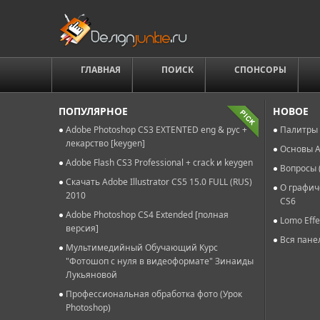
ГЛАВНАЯ
ПОИСК
СПОНСОРЫ
ПОПУЛЯРНОЕ
НОВОЕ
Adobe Photoshop CS3 EXTENTED eng & рус +
Палитры 
лекарство [keygen]
Основы A
Adobe Flash CS3 Professional + crack и keygen
Вопросы 
Скачать Adobe Illustrator CS5 15.0 FULL (RUS)
О графич
2010
CS6
Adobe Photoshop CS4 Extended [полная
Lomo Effe
версия]
Вся пане
Мультимедийный Обучающий Курс
"Фотошоп с нуля в видеоформате" Зинаиды
Лукьяновой
Профессиональная обработка фото (Урок
Photoshop)