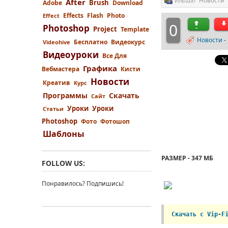
Новости
Ильшат
After
Brush
Adobe
Download
Effects
Flash
Photo
Effect
0
Photoshop
Project
Template
Новости
-
Бесплатно
Видеокурс
Videohive
Видеоуроки
Все Для
Графика
Вебмастера
Кисти
Новости
Креатив
Курс
Программы
Скачать
Сайт
Уроки
Уроки
Статьи
Photoshop
Фото
Фотошоп
Шаблоны
РАЗМЕР - 347 МБ
FOLLOW US:
Понравилось? Подпишись!
Скачать с Vip-F