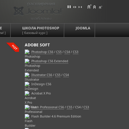
Е
ШКОЛА PHOTOSHOP
JOOMLA
м! ]
[ базовый курс ]
ADOBE SOFT
Photoshop CS6
/
CS5
/
CS4
/
CS3
Photoshop CS6 Extended
Illustrator CS6
/
CS5
/
CS4
InDesign CS6
Acrobat X Pro
Flash Professional CS6
/
CS5
/ CS4 /
CS3
Flash Builder 4.6 Premium Edition