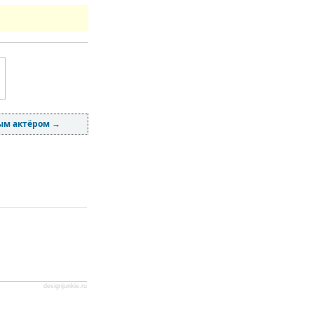
мым актёром
→
designjunkie.ru