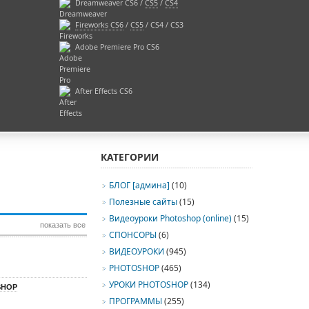
Dreamweaver CS6 /
CS5
/
CS4
Fireworks CS6
/
CS5
/ CS4 / CS3
Adobe Premiere Pro CS6
After Effects CS6
КАТЕГОРИИ
БЛОГ [админа]
(10)
Полезные сайты
(15)
Видеоуроки Photoshop (online)
(15)
показать все
СПОНСОРЫ
(6)
ВИДЕОУРОКИ
(945)
PHOTOSHOP
(465)
УРОКИ PHOTOSHOP
(134)
SHOP
ПРОГРАММЫ
(255)