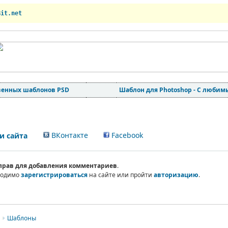
Bit.net
венных шаблонов PSD
Шаблон для Photoshop - С люби
ВКонтакте
Facebook
 сайта
 прав для добавления комментариев
.
ходимо
зарегистрироваться
на сайте или пройти
авторизацию
.
Шаблоны