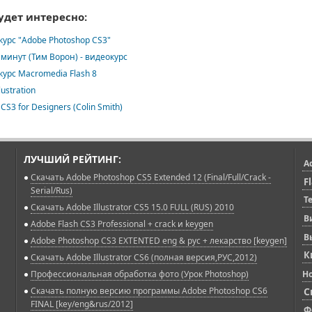
удет интересно:
урс "Adobe Photoshop CS3"
0 минут (Тим Ворон) - видеокурс
урс Macromedia Flash 8
lustration
 CS3 for Designers (Colin Smith)
ЛУЧШИЙ РЕЙТИНГ:
A
Скачать Adobe Photoshop CS5 Extended 12 (Final/Full/Crack -
F
Serial/Rus)
T
Скачать Adobe Illustrator CS5 15.0 FULL (RUS) 2010
В
Adobe Flash CS3 Professional + crack и keygen
В
Adobe Photoshop CS3 EXTENTED eng & рус + лекарство [keygen]
К
Скачать Adobe Illustrator CS6 (полная версия,РУС,2012)
Профессиональная обработка фото (Урок Photoshop)
Н
Скачать полную версию программы Adobe Photoshop CS6
С
FINAL [key/eng&rus/2012]
Ф