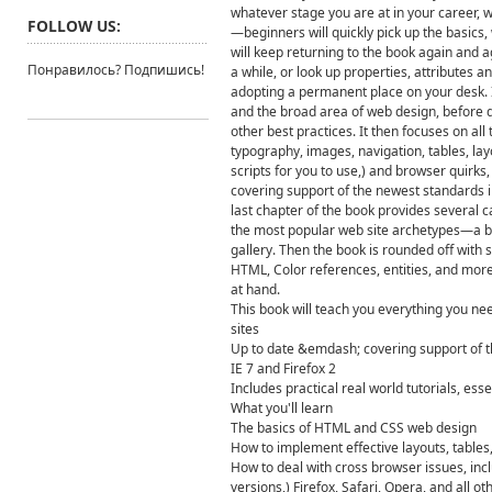
whatever stage you are at in your career, w
FOLLOW US:
—beginners will quickly pick up the basic
will keep returning to the book again and 
Понравилось? Подпишись!
a while, or look up properties, attributes an
adopting a permanent place on your desk. It 
and the broad area of web design, before d
other best practices. It then focuses on al
typography, images, navigation, tables, l
scripts for you to use,) and browser quirks
covering support of the newest standards in 
last chapter of the book provides several ca
the most popular web site archetypes—a bl
gallery. Then the book is rounded off with
HTML, Color references, entities, and more
at hand.
This book will teach you everything you n
sites
Up to date &emdash; covering support of th
IE 7 and Firefox 2
Includes practical real world tutorials, ess
What you'll learn
The basics of HTML and CSS web design
How to implement effective layouts, tables
How to deal with cross browser issues, incl
versions,) Firefox, Safari, Opera, and all o