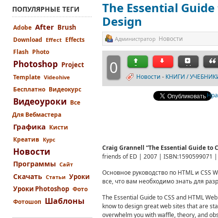
The Essential Guid
ПОПУЛЯРНЫЕ ТЕГИ
Design
After
Brush
Adobe
Новости
Администратор
Download
Effects
Effect
Flash
Photo
0
Photoshop
Project
Новости
-
КНИГИ / УЧЕБНИК
Template
Videohive
Бесплатно
Видеокурс
Нра
Видеоуроки
Все
Для Вебмастера
Графика
Кисти
Креатив
Курс
Craig Grannell “The Essential Guide t
Новости
friends of ED | 2007 | ISBN:1590599071 |
Программы
Сайт
Основное руководство по HTML и CSS We
Скачать
Уроки
Статьи
все, что вам необходимо знать для раз
Уроки Photoshop
Фото
The Essential Guide to CSS and HTML Web De
Шаблоны
Фотошоп
know to design great web sites that are sta
overwhelm you with waffle, theory, and obsc