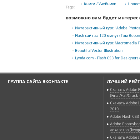
Книги / Учебники
Новос
Tags:
возможно вам будет интерес
Интерактивный курс "Adobe Photos
Flash сайт за 120 минут (Тим Ворон
Интерактивный курс Macromedia Fl
Beautiful Vector Illustration
Lynda.com - Flash CS3 for Designers 
ГРУППА САЙТА ВКОНТАКТЕ
ЛУЧШИЙ РЕЙТ
Скачать Adobe P
(Final/Full/Crack 
Скачать Adobe Il
2010
Adobe Flash CS3 
Adobe Photoshop
лекарство [keyg
Скачать Adobe Il