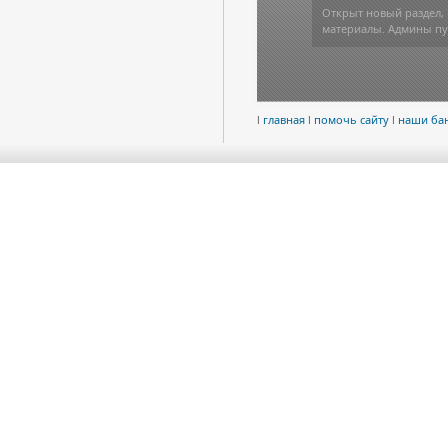
Архив файлов сайта De
Дополнения для прогр
l
главная
l
помочь сайту
l
наши ба