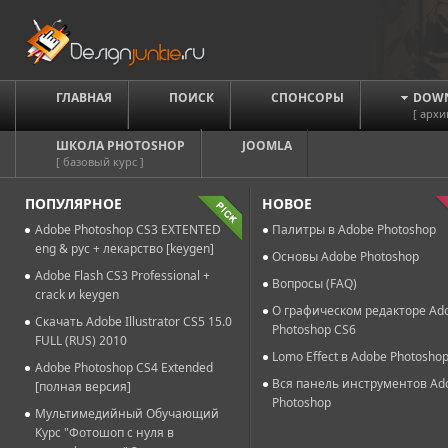
ГЛАВНАЯ
ПОИСК
СПОНСОРЫ
DOW
[ архи
ШКОЛА PHOTOSHOP
JOOMLA
[ базовый курс ]
ПОПУЛЯРНОЕ
НОВОЕ
Adobe Photoshop CS3 EXTENTED
Палитры в Adobe Photoshop
eng & рус + лекарство [keygen]
Основы Adobe Photoshop
Adobe Flash CS3 Professional +
Вопросы (FAQ)
crack и keygen
О графическом редакторе Ad
Скачать Adobe Illustrator CS5 15.0
Photoshop CS6
FULL (RUS) 2010
Lomo Effect в Adobe Photosho
Adobe Photoshop CS4 Extended
Вся панель инструментов Ad
[полная версия]
Photoshop
Мультимедийный Обучающий
Курс "Фотошоп с нуля в