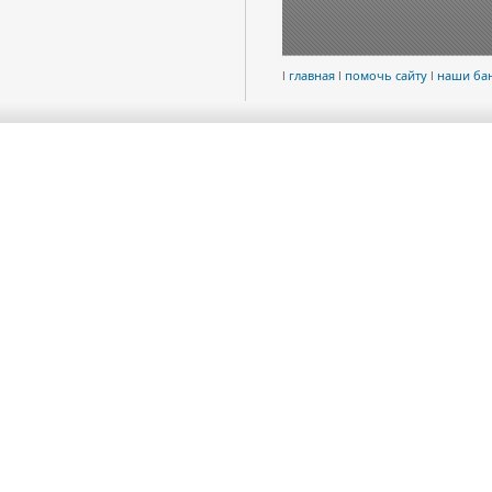
l
главная
l
помочь сайту
l
наши ба