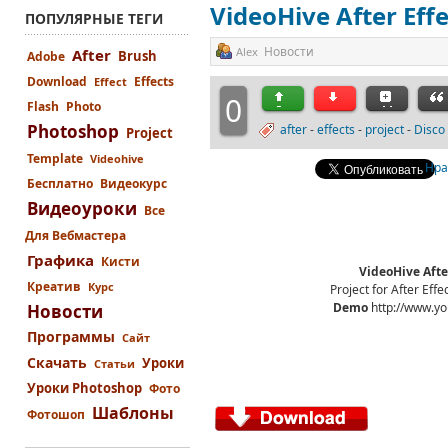
VideoHive After Effe
ПОПУЛЯРНЫЕ ТЕГИ
Новости
Alex
After
Brush
Adobe
Download
Effects
Effect
0
Flash
Photo
Photoshop
after
-
effects
-
project
-
Disco 
Project
Template
Videohive
Нра
Бесплатно
Видеокурс
Видеоуроки
Все
Для Вебмастера
Графика
Кисти
VideoHive After
Креатив
Курс
Project for After Eff
Demo
http://www.y
Новости
Программы
Сайт
Скачать
Уроки
Статьи
Уроки Photoshop
Фото
Шаблоны
Фотошоп