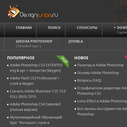
ГЛАВНАЯ
ПОИСК
СПОНСОРЫ
DOW
[ архи
ШКОЛА PHOTOSHOP
JOOMLA
[ базовый курс ]
ПОПУЛЯРНОЕ
НОВОЕ
Adobe Photoshop CS3 EXTENTED
Палитры в Adobe Photoshop
eng & рус + лекарство [keygen]
Основы Adobe Photoshop
Adobe Flash CS3 Professional +
Вопросы (FAQ)
crack и keygen
О графическом редакторе Ad
Скачать Adobe Illustrator CS5 15.0
Photoshop CS6
FULL (RUS) 2010
Lomo Effect в Adobe Photosho
Adobe Photoshop CS4 Extended
Вся панель инструментов Ad
[полная версия]
Photoshop
Мультимедийный Обучающий
Курс "Фотошоп с нуля в