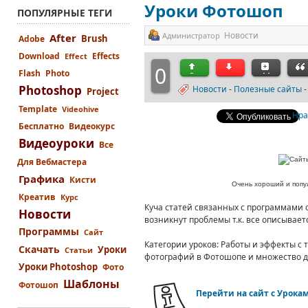
Уроки Фотошоп
ПОПУЛЯРНЫЕ ТЕГИ
Новости
Администратор
After
Brush
Adobe
Download
Effects
Effect
0
Flash
Photo
Photoshop
Новости
-
Полезные сайты
Project
Template
Videohive
Нра
Бесплатно
Видеокурс
Видеоуроки
Все
Для Вебмастера
Графика
Кисти
Очень хороший и попу
Креатив
Курс
Куча статей связанных с программами о
Новости
возникнут проблемы т.к. все описывает
Программы
Сайт
Категории уроков: Работы и эффекты с 
Скачать
Уроки
Статьи
фотографий в Фотошопе и множество др
Уроки Photoshop
Фото
Шаблоны
Фотошоп
Перейти на сайт с Урока