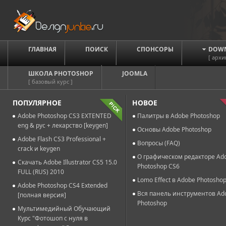
ГЛАВНАЯ
ПОИСК
СПОНСОРЫ
DOW
[ архи
ШКОЛА PHOTOSHOP
JOOMLA
[ базовый курс ]
ПОПУЛЯРНОЕ
НОВОЕ
Adobe Photoshop CS3 EXTENTED
Палитры в Adobe Photoshop
eng & рус + лекарство [keygen]
Основы Adobe Photoshop
Adobe Flash CS3 Professional +
Вопросы (FAQ)
crack и keygen
О графическом редакторе Ad
Скачать Adobe Illustrator CS5 15.0
Photoshop CS6
FULL (RUS) 2010
Lomo Effect в Adobe Photosho
Adobe Photoshop CS4 Extended
Вся панель инструментов Ad
[полная версия]
Photoshop
Мультимедийный Обучающий
Курс "Фотошоп с нуля в