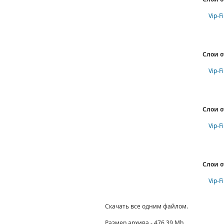
Vip-F
Слои о
Vip-F
Слои о
Vip-F
Слои о
Vip-F
Скачать все одним файлом.
Размер архива - 476.39 Mb