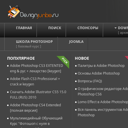
ГЛАВНАЯ
ПОИСК
СПОНСОРЫ
DOW
[ архи
ШКОЛА PHOTOSHOP
JOOMLA
[ базовый курс ]
ПОПУЛЯРНОЕ
НОВОЕ
Adobe Photoshop CS3 EXTENTED
Палитры в Adobe Photoshop
eng & рус + лекарство [keygen]
Основы Adobe Photoshop
Adobe Flash CS3 Professional +
Вопросы (FAQ)
crack и keygen
О графическом редакторе Ad
Скачать Adobe Illustrator CS5 15.0
Photoshop CS6
FULL (RUS) 2010
Lomo Effect в Adobe Photosho
Adobe Photoshop CS4 Extended
Вся панель инструментов Ad
[полная версия]
Photoshop
Мультимедийный Обучающий
Курс "Фотошоп с нуля в