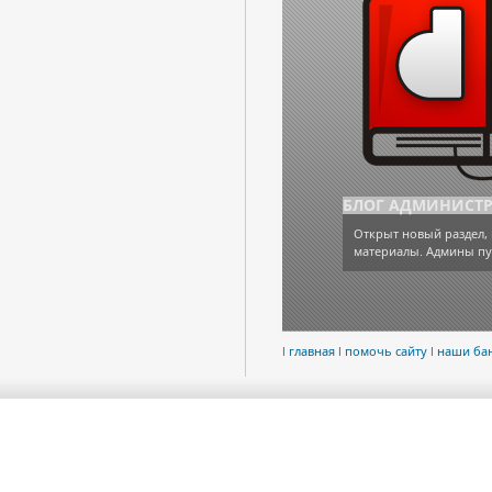
БЛОГ АДМИНИСТ
Открыт новый раздел, 
материалы. Админы пу
l
главная
l
помочь сайту
l
наши ба