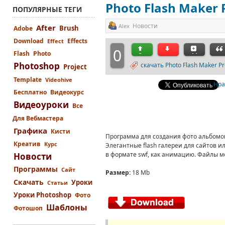
Photo Flash Maker P
ПОПУЛЯРНЫЕ ТЕГИ
Новости
Alex
After
Brush
Adobe
Download
Effects
Effect
0
Flash
Photo
Photoshop
скачать Photo Flash Maker Pr
Project
Template
Videohive
Нра
Бесплатно
Видеокурс
Видеоуроки
Все
Для Вебмастера
Графика
Кисти
Программа для создания фото альбомов
Креатив
Курс
Элегантные flash галереи для сайтов и
в формате swf, как анимацию. Файлы м
Новости
Программы
Сайт
Размер:
18 Mb
Скачать
Уроки
Статьи
Уроки Photoshop
Фото
Шаблоны
Фотошоп