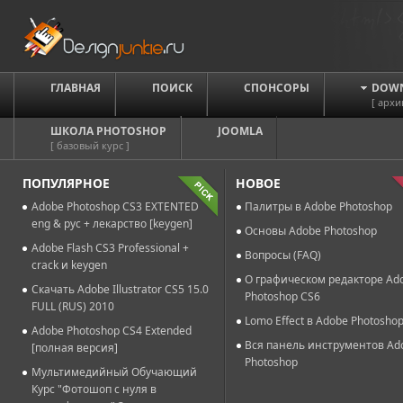
ГЛАВНАЯ
ПОИСК
СПОНСОРЫ
DOW
[ архи
ШКОЛА PHOTOSHOP
JOOMLA
[ базовый курс ]
ПОПУЛЯРНОЕ
НОВОЕ
Adobe Photoshop CS3 EXTENTED
Палитры в Adobe Photoshop
eng & рус + лекарство [keygen]
Основы Adobe Photoshop
Adobe Flash CS3 Professional +
Вопросы (FAQ)
crack и keygen
О графическом редакторе Ad
Скачать Adobe Illustrator CS5 15.0
Photoshop CS6
FULL (RUS) 2010
Lomo Effect в Adobe Photosho
Adobe Photoshop CS4 Extended
Вся панель инструментов Ad
[полная версия]
Photoshop
Мультимедийный Обучающий
Курс "Фотошоп с нуля в