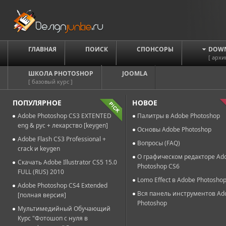
ГЛАВНАЯ
ПОИСК
СПОНСОРЫ
DOW
[ архи
ШКОЛА PHOTOSHOP
JOOMLA
[ базовый курс ]
ПОПУЛЯРНОЕ
НОВОЕ
Adobe Photoshop CS3 EXTENTED
Палитры в Adobe Photoshop
eng & рус + лекарство [keygen]
Основы Adobe Photoshop
Adobe Flash CS3 Professional +
Вопросы (FAQ)
crack и keygen
О графическом редакторе Ad
Скачать Adobe Illustrator CS5 15.0
Photoshop CS6
FULL (RUS) 2010
Lomo Effect в Adobe Photosho
Adobe Photoshop CS4 Extended
Вся панель инструментов Ad
[полная версия]
Photoshop
Мультимедийный Обучающий
Курс "Фотошоп с нуля в