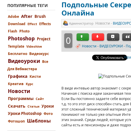
Подпольные Секре
ПОПУЛЯРНЫЕ ТЕГИ
Онлайна
After
Brush
Adobe
Новости -
ВИДЕОУР
Администратор
Download
Effects
Effect
Flash
Photo
0
Photoshop
Project
Новости
-
ВИДЕОУРОКИ
-
По
Template
Videohive
Бесплатно
Видеокурс
Нра
Видеоуроки
Все
Для Вебмастера
Графика
Кисти
Креатив
Курс
В виде интевью автор знакомит с секр
Новости
Начиная с поиска идеи заканчивая тех
Программы
Если Вы постоянно задаете себе вопрос
Сайт
т.д. то это этот диск способен стать 
Скачать
Уроки
Статьи
этот сложный технический материал уд
Уроки Photoshop
Фото
понимают не только уже опытные Интер
этих знаний. Среди людей, которые усп
Шаблоны
Фотошоп
сайты есть и пенсионеры и даже подро