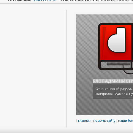
БЛОГ АДМИНИСТ
Открыт новый раздел, 
материалы. Админы пу
l
главная
l
помочь сайту
l
наши ба