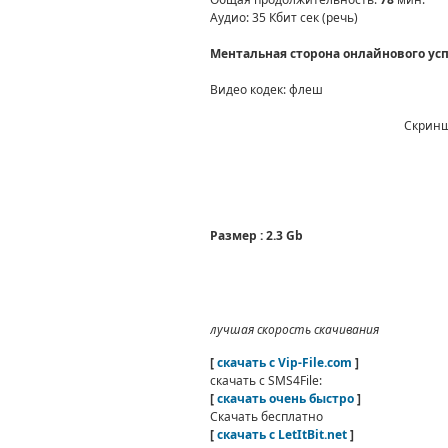
Аудио
: 35 Кбит сек (речь)
Ментальная сторона онлайнового ус
Видео кодек
: флеш
Скринш
Размер : 2.3 Gb
лучшая скорость скачивания
[
скачать с Vip-File.com
]
скачать с SMS4File:
[
скачать очень быстро
]
Скачать бесплатно
[
скачать с LetItBit.net
]