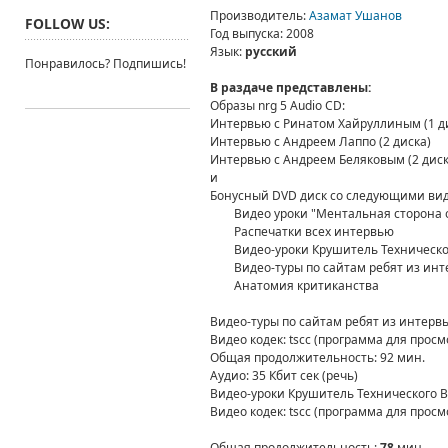
Производитель
:
Азамат Ушанов
FOLLOW US:
Год выпуска
: 2008
Язык
:
русский
Понравилось? Подпишись!
В раздаче представлены:
Образы nrg 5 Audio CD:
Интервью с Ринатом Хайруллиным (1 д
Интервью с Андреем Лаппо (2 диска)
Интервью с Андреем Беляковым (2 диск
и
Бонусный DVD диск со следующими вид
Видео уроки "Ментальная сторона 
Распечатки всех интервью
Видео-уроки Крушитель Техническо
Видео-туры по сайтам ребят из ин
Анатомия критиканства
Видео-туры по сайтам ребят из интерв
Видео кодек
: tscc (программа для просм
Общая продолжительность: 92 мин.
Аудио
: 35 Кбит сек (речь)
Видео-уроки Крушитель Технического В
Видео кодек
: tscc (программа для прос
Общая продолжительность:
78
мин.