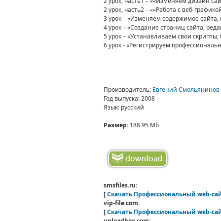
2 урок, часть1 – ««Изменяем дизайн са
2 урок, часть2 – ««Работа с веб-графико
3 урок – «Изменяем содержимое сайта, 
4 урок – «Создание страниц сайта, ред
5 урок – «Устанавливаем свои скрипты
6 урок - «Регистрируем профессиональн
Производитель
:
Евгений Смольянинов
Год выпуска
: 2008
Язык
: русский
Размер:
188.95 Mb
smsfiles.ru:
[
Скачать Профессиональный web-сай
vip-file.com:
[
Скачать Профессиональный web-сай
uploadbox.com: