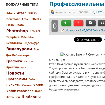
Профессиональный
ПОПУЛЯРНЫЕ ТЕГИ
Новости -
ВИДЕОУР
Администратор
After
Brush
Adobe
Download
Effects
Effect
0
Flash
Photo
Photoshop
Новости
-
ВИДЕОУРОКИ
-
Пр
Project
Template
Videohive
Нра
Бесплатно
Видеокурс
Видеоуроки
Все
Для Вебмастера
Описание
:
Графика
Кисти
Итак, Вам срочно нужен свой web-сайт?
Креатив
Курс
Тогда просто получите бесплатный виде
Новости
сайт для быстрого старта в Интернете 
Профессиональный web-сайт уже сегод
Программы
Сайт
Всем этим вы обладаете,
без
просмотра 
Скачать
Уроки
долгих, многодневных видео курсов ко
Статьи
бесценного времени.
Уроки Photoshop
Фото
Шаблоны
Фотошоп