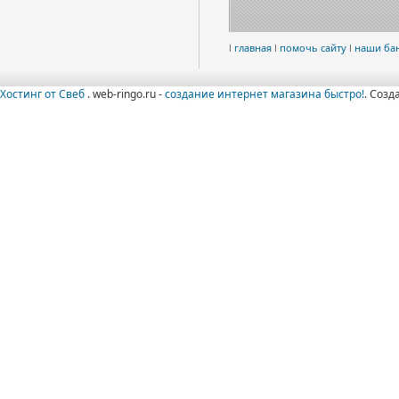
l
главная
l
помочь сайту
l
наши ба
Хостинг от Свеб
. web-ringo.ru -
создание интернет магазина быстро!
. Созд