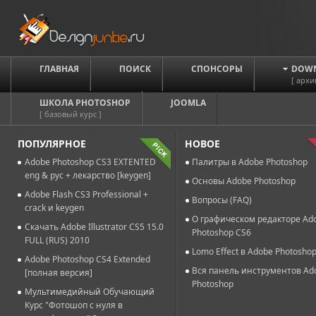
ГЛАВНАЯ
ПОИСК
СПОНСОРЫ
DOW
[ архи
ШКОЛА PHOTOSHOP
JOOMLA
[ базовый курс ]
ПОПУЛЯРНОЕ
НОВОЕ
Adobe Photoshop CS3 EXTENTED
Палитры в Adobe Photoshop
eng & рус + лекарство [keygen]
Основы Adobe Photoshop
Adobe Flash CS3 Professional +
Вопросы (FAQ)
crack и keygen
О графическом редакторе Ad
Скачать Adobe Illustrator CS5 15.0
Photoshop CS6
FULL (RUS) 2010
Lomo Effect в Adobe Photosho
Adobe Photoshop CS4 Extended
Вся панель инструментов Ad
[полная версия]
Photoshop
Мультимедийный Обучающий
Курс "Фотошоп с нуля в