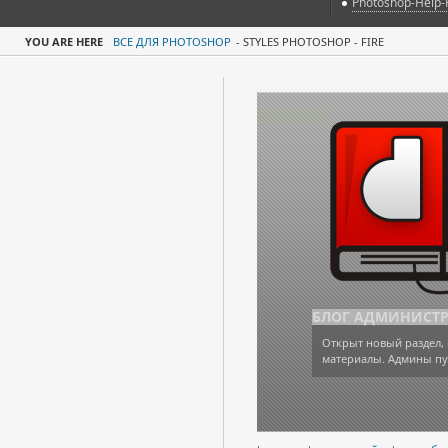
Photoshop-Help-
YOU ARE HERE
ВСЕ ДЛЯ PHOTOSHOP
-
STYLES PHOTOSHOP - FIRE
БЛОГ АДМИНИСТ
Открыт новый раздел, 
материалы. Админы пу