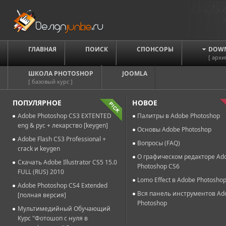
ГЛАВНАЯ
ПОИСК
СПОНСОРЫ
DOW
[ архи
ШКОЛА PHOTOSHOP
JOOMLA
[ базовый курс ]
ПОПУЛЯРНОЕ
НОВОЕ
Adobe Photoshop CS3 EXTENTED
Палитры в Adobe Photoshop
eng & рус + лекарство [keygen]
Основы Adobe Photoshop
Adobe Flash CS3 Professional +
Вопросы (FAQ)
crack и keygen
О графическом редакторе Ad
Скачать Adobe Illustrator CS5 15.0
Photoshop CS6
FULL (RUS) 2010
Lomo Effect в Adobe Photosho
Adobe Photoshop CS4 Extended
Вся панель инструментов Ad
[полная версия]
Photoshop
Мультимедийный Обучающий
Курс "Фотошоп с нуля в