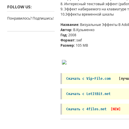
8. Интересный текстовый эффект (работ
FOLLOW US:
9. Эффект набираемого на клавиатуре т
10.Эффекты временной шкалы
Понравилось? Подпишись!
Название:
Визуальные Эффекты В Adob
Автор:
В.Кузьменко
Год:
2008
Формат:
swf
Размер:
105 MB
Скачать с Vip-File.com
 [лучш
Скачать с LetItBit.net
Скачать с 4files.net 
[NEW]