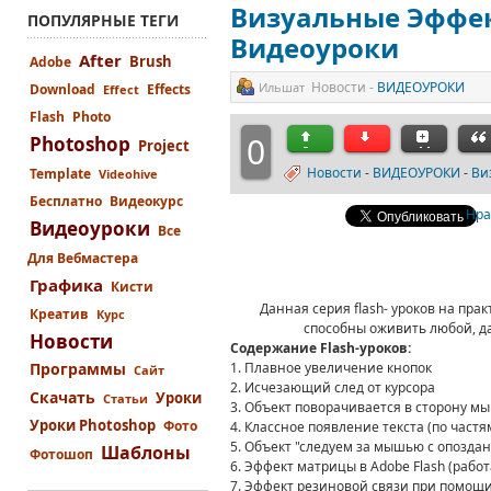
Визуальные Эффект
ПОПУЛЯРНЫЕ ТЕГИ
Видеоуроки
After
Brush
Adobe
Новости -
ВИДЕОУРОКИ
Ильшат
Download
Effects
Effect
Flash
Photo
0
Photoshop
Project
Новости
-
ВИДЕОУРОКИ
-
Ви
Template
Videohive
Бесплатно
Видеокурс
Нра
Видеоуроки
Все
Для Вебмастера
Графика
Кисти
Данная серия flash- уроков на прак
Креатив
Курс
способны оживить любой, д
Новости
Содержание Flash-уроков:
Программы
1. Плавное увеличение кнопок
Сайт
2. Исчезающий след от курсора
Скачать
Уроки
Статьи
3. Объект поворачивается в сторону м
Уроки Photoshop
Фото
4. Классное появление текста (по частя
5. Объект "следуем за мышью с опозда
Шаблоны
Фотошоп
6. Эффект матрицы в Adobe Flash (работ
7. Эффект резиновой связи при помощ