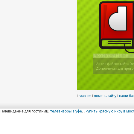
АРХИВ ФАЙЛОВ
Архив файлов сайта De
Дополнения для прогр
l
главная
l
помочь сайту
l
наши ба
Телевидение для гостиниц:
телевизоры в уфе
. .
купить красную икру в мос