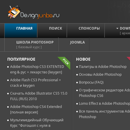
ГЛАВНАЯ
ПОИСК
СПОНСОРЫ
DOW
[ архи
ШКОЛА PHOTOSHOP
JOOMLA
[ базовый курс ]
ПОПУЛЯРНОЕ
НОВОЕ
Adobe Photoshop CS3 EXTENTED
Палитры в Adobe Photoshop
eng & рус + лекарство [keygen]
Основы Adobe Photoshop
Adobe Flash CS3 Professional +
Вопросы (FAQ)
crack и keygen
О графическом редакторе Ad
Скачать Adobe Illustrator CS5 15.0
Photoshop CS6
FULL (RUS) 2010
Lomo Effect в Adobe Photosho
Adobe Photoshop CS4 Extended
Вся панель инструментов Ad
[полная версия]
Photoshop
Мультимедийный Обучающий
Курс "Фотошоп с нуля в