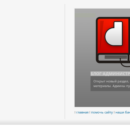
БЛОГ АДМИНИСТ
Открыт новый раздел, 
материалы. Админы пу
l
главная
l
помочь сайту
l
наши ба