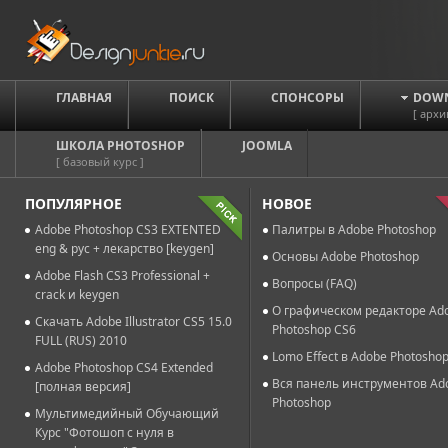
ГЛАВНАЯ
ПОИСК
СПОНСОРЫ
DOW
[ архи
ШКОЛА PHOTOSHOP
JOOMLA
[ базовый курс ]
ПОПУЛЯРНОЕ
НОВОЕ
Adobe Photoshop CS3 EXTENTED
Палитры в Adobe Photoshop
eng & рус + лекарство [keygen]
Основы Adobe Photoshop
Adobe Flash CS3 Professional +
Вопросы (FAQ)
crack и keygen
О графическом редакторе Ad
Скачать Adobe Illustrator CS5 15.0
Photoshop CS6
FULL (RUS) 2010
Lomo Effect в Adobe Photosho
Adobe Photoshop CS4 Extended
Вся панель инструментов Ad
[полная версия]
Photoshop
Мультимедийный Обучающий
Курс "Фотошоп с нуля в