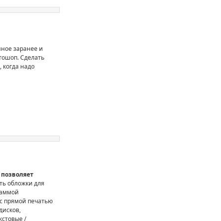
енное заранее и
тошоп. Сделать
, когда надо
я позволяет
ть обложки для
раммой
с прямой печатью
дисков,
кстовые /