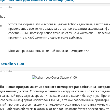
inistrator
Что такое формат .atn и actions в целом? Action - действие, заготовл
проделовшее все то, что задумал автор при создании экшена для фо
собственный Photoshop Action тоже не сложно и часто очень полезно
применять к изображениям одно и тоже действие.
Многие представлены в полной новости - смотрим >>>
Studio v1.00
inistrator
dio - новая программа от известного немецкого разработчика, котора
для ваших дисков.
С помощью данного инструмента вы сможете создава
в за малый промежуток времени, нежели вы это делали бы вручную. Прог
 современные форматы упаковок CD/DVD, а также современные принтеры 
остей программы стоит выделить поддержку всех типов стандарта компакт-
ых шаблонов обложек, в которых от вас только потребуется ввести свои те