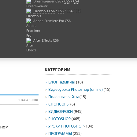
Dreamweaver CS6 /
CS5
/
CS4
Fireworks CS6
/
CS5
/ CS4 / CS3
Adobe Premiere Pro CS6
After Effects CS6
КАТЕГОРИИ
БЛОГ [админа]
(10)
Видеоуроки Photoshop (online)
(15)
Полезные сайты
(15)
показать все
СПОНСОРЫ
(6)
ВИДЕОУРОКИ
(945)
PHOTOSHOP
(465)
УРОКИ PHOTOSHOP
(134)
SHOP
ПРОГРАММЫ
(255)