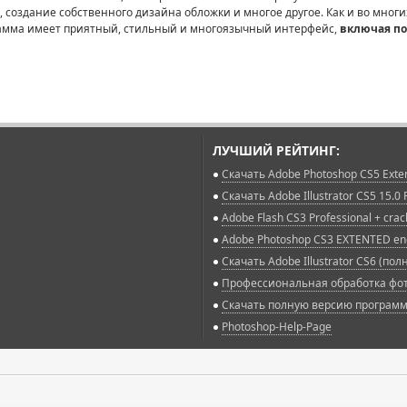
 создание собственного дизайна обложки и многое другое. Как и во многи
рамма имеет приятный, стильный и многоязычный интерфейс,
включая по
ЛУЧШИЙ РЕЙТИНГ:
Скачать Adobe Photoshop CS5 Extende
Скачать Adobe Illustrator CS5 15.0
Adobe Flash CS3 Professional + crac
Adobe Photoshop CS3 EXTENTED eng
Скачать Adobe Illustrator CS6 (по
Профессиональная обработка фото
Скачать полную версию программы
Photoshop-Help-Page