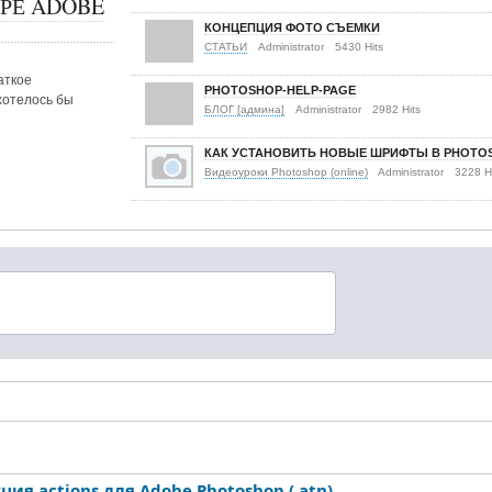
РЕ ADOBE
КОНЦЕПЦИЯ ФОТО СЪЕМКИ
СТАТЬИ
Administrator
5430 Hits
аткое
PHOTOSHOP-HELP-PAGE
хотелось бы
БЛОГ [админа]
Administrator
2982 Hits
КАК УСТАНОВИТЬ НОВЫЕ ШРИФТЫ В PHOTO
Видеоуроки Photoshop (online)
Administrator
3228 H
ия actions для Adobe Photoshop (.atn)