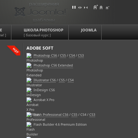
Е
ШКОЛА PHOTOSHOP
JOOMLA
м! ]
[ базовый курс ]
ADOBE SOFT
Photoshop CS6
/
CS5
/
CS4
/
CS3
Photoshop CS6 Extended
Illustrator CS6
/
CS5
/
CS4
InDesign CS6
Acrobat X Pro
Flash Professional CS6
/
CS5
/ CS4 /
CS3
Flash Builder 4.6 Premium Edition