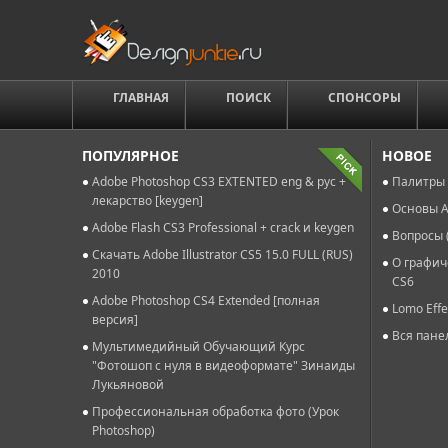
ГЛАВНАЯ
ПОИСК
СПОНСОРЫ
ПОПУЛЯРНОЕ
НОВОЕ
Adobe Photoshop CS3 EXTENTED eng & рус +
Палитры 
лекарство [keygen]
Основы A
Adobe Flash CS3 Professional + crack и keygen
Вопросы 
Скачать Adobe Illustrator CS5 15.0 FULL (RUS)
О графич
2010
CS6
Adobe Photoshop CS4 Extended [полная
Lomo Effe
версия]
Вся пане
Мультимедийный Обучающий Курс
"Фотошоп с нуля в видеоформате" Зинаиды
Лукьяновой
Профессиональная обработка фото (Урок
Photoshop)