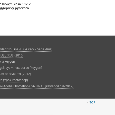
х продуктах данного
ддержку русского
d 12 (Final/Full/Crack - Serial/Rus)
 FULL (RUS) 2010
k и keygen
 & рус + лекарство [keygen]
лная версия,РУС,2012)
 (Урок Photoshop)
 Adobe Photoshop CS6 FINAL [key/eng&rus/2012]
TOP