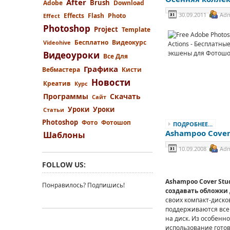
After
Brush
Adobe
Download
30.09.2011
Adm
Effects
Flash
Photo
Effect
Photoshop
Project
Template
Бесплатно
Видеокурс
Videohive
Видеоуроки
Все Для
Графика
Вебмастера
Кисти
Новости
Креатив
Курс
Программы
Скачать
Сайт
Уроки
Уроки
Статьи
Photoshop
Фото
Фотошоп
ПОДРОБНЕЕ...
Ashampoo Cover 
Шаблоны
10.09.2008
Adm
FOLLOW US:
Ashampoo Cover Stu
Понравилось? Подпишись!
создавать обложки 
своих компакт-диско
поддерживаются все
на диск. Из особенн
использование готов